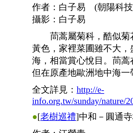
作者：白子易 (朝陽科技
攝影：白子易
茼蒿屬菊科，酷似菊花
黃色，家裡菜圃雖不大，
海，相當賞心悅目。茼蒿
但在原產地歐洲地中海一
全文詳見：
http://e-
info.org.tw/sunday/nature/
●
[
老樹巡禮
]
中和－圓通寺