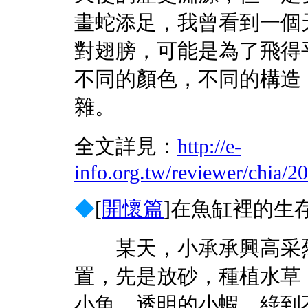
畫蛇添足，我曾看到一個
對翅膀，可能是為了飛得
不同的顏色，不同的構造
雜。
全文詳見：
http://e-
info.org.tw/reviewer/chia/
◆
[
開懷篇
]
在魚缸裡的生
某天，小承承興高采烈
置，先是放砂，種植水草
小魚、透明的小蝦、綠到