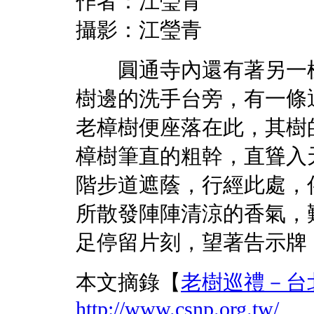
作者：江瑩青
攝影：江瑩青
圓通寺內還有著另一棵
樹邊的洗手台旁，有一條
老樟樹便座落在此，其樹
樟樹筆直的粗幹，直聳入
階步道遮蔭，行經此處，
所散發陣陣清涼的香氣，
足停留片刻，望著告示牌
本文摘錄【
老樹巡禮－台
http://www.csnp.org.tw/