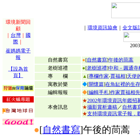
環境新聞回
｜
環境資訊協會
｜
全文版
顧
｜
台灣
｜
國
際
｜
200
崔媽媽電子
報
自然書寫
●
[
自然書寫
]
午後的茼蒿
老樹巡禮
●
[
老樹巡禮
]
中和－圓通寺
【設為首
頁】
專 欄
▲
[
專欄作家
-
賈福相
]
天使
寓教於樂
◆
[
開懷篇
]
在魚缸裡的生
編輯報報
◆
[
編輯手札
]
作家賈福相
★
2002年環境資訊年鑑招
本會訊息
★
攝影賞析邀稿
／
自然書
★
支持環境資訊電子報，
●
[
自然書寫
]
午後的茼蒿