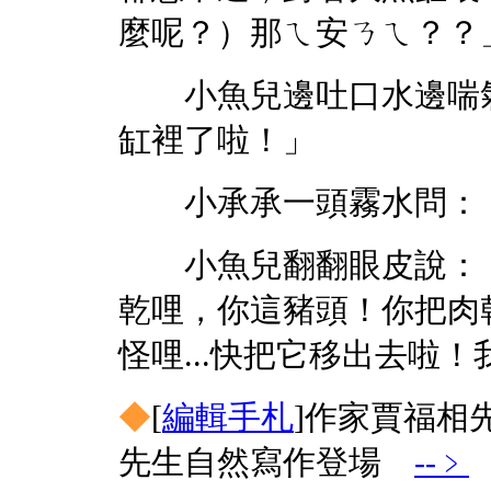
麼呢？）那ㄟ安ㄋㄟ？？
小魚兒邊吐口水邊喘氣
缸裡了啦！」
小承承一頭霧水問：「
小魚兒翻翻眼皮說：「
乾哩，你這豬頭！你把肉
怪哩...快把它移出去啦！
◆
[
編輯手札
]
作家賈福相
先生自然寫作登場
--﹥