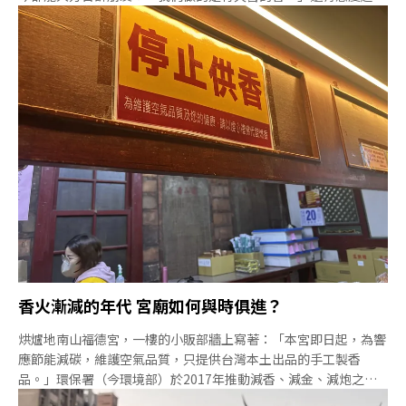
的，老明玉香舖的黃瓊儀，她說，下一代不喜歡香的味道也沒關
係，說不定某天會突然開竅。香舖也未必要有人繼承：「隨緣、隨
緣。」台北萬華「老明玉」香舖：做好我們該做的事梅雨季的台北
萬華，人潮不多，老明玉香舖第四代老闆黃瓊儀靜靜的核對訂單。
母親坐在對面看電視，一派樸實寧靜。面對減香趨勢，黃瓊儀語氣
自然的說，「你說有什麼對策？就是把我們該做的事，好好做
好。」老明玉的香有供應台北天后宮。雖是老香舖，黃瓊儀對香卻
沒有過度浪漫的文化念想。老明玉以手工中藥香聞名，包含甘草、
肉桂、胡椒、茴香、五香，約有20幾種中藥材混合。中藥香的特色
是無需加助燃劑，不易熄滅，香灰也不燙手。根據古禮，長香拜神
明，短香拜祖先。不過黃瓊儀觀察，現代人考慮因素可多
香火漸減的年代 宮廟如何與時俱進？
烘爐地南山福德宮，一樓的小販部牆上寫著：「本宮即日起，為響
應節能減碳，維護空氣品質，只提供台灣本土出品的手工製香
品。」環保署（今環境部）於2017年推動減香、減金、減炮之
「一尊三減一目標」。福德宮全面封爐，走得比減香政策還前面。