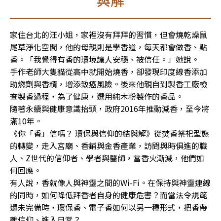
與解
家住台北的汪小姐，家裡沒有拜拜的習慣，但會燒乾燥鼠
尾草淨化空間，他的母親則是學香道，每天都會做香、點
香。「我覺得有香的環境讓人安穩、被信任。」她說。

手作老師大隻貓從高中就開始燒香，卻發現印度線香添加
助燃劑與香精，增添致癌風險。後來他親自到製香工廠檢
查製香過程，為了健康，選用純木粉製作的香品。

隨著永續與健康意識抬頭，政府2016年推動減香，至今將
滿10年。

《你「香」信嗎？ 環保與信仰的結與解》從焚香祭祀型態
的轉變，走入宮廟、香鋪與金香產業，訪問與時俱進的職
人、Z世代的信仰者、學者與醫師，當香火漸減，他們如
何回應。

有人說，香就像人與神靈之間的Wi-Fi。在保持與神靈連線
的同時，如何降低拜香者自身的健康危害？而當法令規範
還未完備時，環保香、電子香如何以另一種形式，把香帶
離信仰、進入日常？