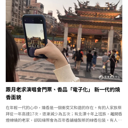
對宮廟而言，香金不僅是信仰象徵，更牽涉到營運模式。在信仰與
環境之間，宮廟如何走出一條守護文化又兼顧環保的路？烘爐地福
德宮與三峽祖師廟：為鄰里環境減香「我廟裡快20年沒有燒金
紙」。烘爐地南山福德宮總幹事表示，當初封爐主因是燒金紙產生
大量煙塵，影響鄰近地區的空氣品質，加上附近居民反映停附近的
車輛，短短幾天便落滿灰塵。因此，2007年福德宮管理委員會決
議停燒金紙。「金紙收入是個很大的收入，所以很多的廟都會覺得
我們要做這樣的決定，他們很驚訝就是了。」也有中南部來的香
客，看到廟方不燒金紙，「就覺得奇怪，要再帶金紙回去。」那香
呢？總幹事表示，福德宮不靠燒香作為收入來源，北部多家
跟月老求演唱會門票、香品「電子化」 新一代的燒
香面貌
在年輕一代的心中，燒香是一個衝突又和諧的存在。有的人家族祭
拜從一年高達17次，逐漸減少為五次；有北漂十年上班族，離開香
煙繚繞的老家，卻因緣際會為百年香舖繪製新的線香包裝。有人
說，香就像人與神靈之間的Wi-Fi，必須有香，願望才能夠直達天