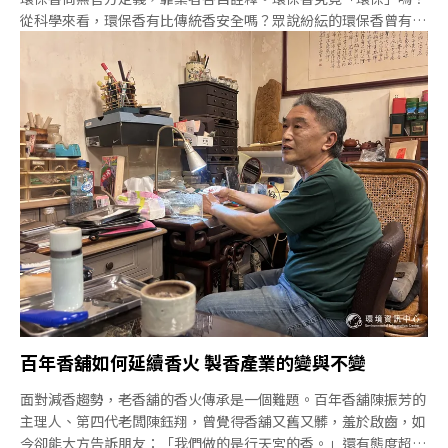
從科學來看，環保香有比傳統香安全嗎？眾說紛紜的環保香曾有民
眾提供環保香給學者檢驗，因為燒環保香感覺起來「沒有那麼多煙
塵」。萬華中藥香舖「老明玉」的黃瓊儀也說，「有香客問我們的
香有沒有煙，我說有，他們就不買了。」市面上身分各異的環保
香，是無煙還是少煙？ 無煙真的有可能嗎？不同香舖看法不一
樣。黃瓊儀認為環保香只是「把香做細」，香的直徑約1.1～1.2毫
米。士林的「鄭怡成」香舖主理人鄭理則將環保香定義為「粉裹
少、直徑小、燃燒快、出煙量低」。他強調，只要有燃燒，就一定
有污染，不該誤導民眾環保香無害。台中「金鍠金紙」的施議仁則
笑稱環保香是「價格環保」，一包細香從300支增加到800支，一
次拜三炷，一包環保香可以拜200～300次。陳振芳香舖則不特別
標榜環保香，第四代老闆陳鈺翔說，他們的
百年香舖如何延續香火 製香產業的變與不變
面對減香趨勢，老香舖的香火傳承是一個難題。百年香舖陳振芳的
主理人、第四代老闆陳鈺翔，曾覺得香舖又舊又髒，羞於啟齒，如
今卻能大方告訴朋友：「我們做的是行天宮的香。」還有態度超然