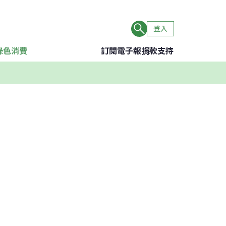
登入
綠色消費
訂閱電子報
捐款支持