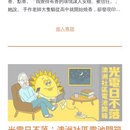
香、點香。「我覺得有香的環境讓人安穩、被信任。」
她說。 手作老師大隻貓從高中就開始燒香，卻發現印度
線香添加助燃劑與香精，增添致癌風險。後來他親自到
製香工廠檢查製香過程，為了健康，選用純木粉製作的
進入專題
香品。 隨著永續與健康意識抬頭，政府2016年推動減
香，至今將滿10年。 《你「香」信嗎？ 環保與信仰的結
與解》從焚香祭祀型態的轉變，走入宮廟、香鋪與金香
產業，訪問與時俱進的職人、Z世代的信仰者、學者與醫
師，當香火漸減，他們如何回應。 有人說，香就像人與
神靈之間的Wi-Fi。在保持與神靈連線的同時，如何降低
拜香者自身的健康危害？而當法令規範還未完備時，環
保香、電子香如何以另一種形式，把香帶離信仰、進入
日常？
光電日不落：澳洲社區電池開箱