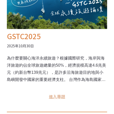
思台灣的防災意識： 蘇澳鎮蘇北社區：從梅姬風災中站
起刻劃在人們心中的防災意識 （延伸閱讀） 10年10萬
張歷史照片 堰塞湖、土砂災害在台灣：陳振宇用資料庫
強化防災意識 （延伸閱讀） 當氣候成災，弱勢者更弱
勢，我們該如何面對？ English Version：Housing
GSTC2025
Safety under Extreme Weather: Taiwan vs. Korea
2025年10月30日
為什麼要關心海洋永續旅遊？根據國際研究，海岸與海
洋旅遊約佔全球旅遊總量的50%，經濟規模高達4.6兆美
元（約新台幣139兆元），是許多沿海旅遊目的地與小
島嶼開發中國家的重要經濟支柱。 台灣作為海島國家，
擁有上千公里海岸線與上百座島嶼。過去，台灣沿海與
離島村落多以漁業為主，但隨著時代變遷、人口外移與
進入專題
產業轉型，如今許多漁村與離島積極發展觀光，卻也面
臨過度開發的考驗。同時，台灣在穩固「科技島」護國