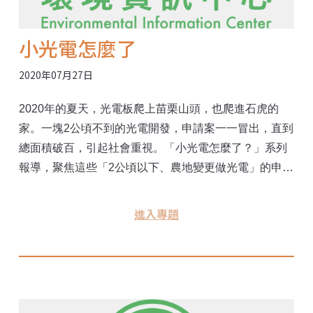
小光電怎麼了
2020年07月27日
2020年的夏天，光電板爬上苗栗山頭，也爬進石虎的
家。一塊2公頃不到的光電開發，申請案一一冒出，直到
總面積破百，引起社會重視。「小光電怎麼了？」系列
報導，聚焦這些「2公頃以下、農地變更做光電」的申請
案。業者打著什麼如意算盤？難道石虎又得被拿來當擋
箭牌？ 在各方利益團體中，我們試圖看清台灣能源轉型
進入專題
遇到的環境問題，包含里山精神，以及保育的核心價
值。民間組織、業者、政府單位，彼此之間的對話，在
這篇專題如實呈現。專題在7月初刊出後，農委會緊急研
擬修法，面對不斷爆發的小面積光電、林地光電爭議，
試圖止血、不讓農地繼續流失，新規定也迅速在8月1日