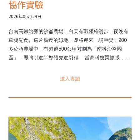
協作實驗
2026年06月29日
台南高鐵站旁的沙崙農場，白天有環頸雉漫步，夜晚有
草鴞覓食。這片廣袤的綠地，即將迎來一場巨變：900
多公頃農場中，有超過500公頃被劃為「南科沙崙園
區」，即將引進半導體先進製程。 當高科技業擴張，遇
上生態豐富的環境，台灣是否只能繼續上演開發與保育
的零和對立？《環境資訊中心》邀請讀者們一同走進沙
進入專題
崙，看見土地的真實樣貌，也深入剖析一場正在體制內
發生的「生態保育協作平台」實驗。 在進入環評前，當
政府、學者、民間團體同坐一桌，用「生態零淨損」
（NNL）機制為生物棲地「精打細算」——這場挑戰，
究竟能不能為台灣科技和生態的共存帶來典範？南部科
學園區今年邁入30週年，今後的發展將會如何？取決於
人們對同一塊土地的未來想像。