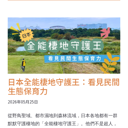
型連鎖飯店到社區、小店家，都能找到屬於自己的永續
路徑。 相較之下，觀光僅占台灣GDP約3%。即便政府
喊出「觀光立國」，永續觀光策略依然多頭馬車。泰國
的永續轉型之路，有什麼值得我們借鏡？ 環境資訊中心
特約記者遠赴泰國普吉島，參加GSTC2026全球永續旅
遊論壇，並深入當地採訪，帶回國際最新的永續旅遊趨
勢與在地實踐案例，反思台灣永續觀光發展的現況。 ※
本趟行程由泰國觀光局台北辦事處贊助部分經費，不影
響新聞獨立性。
日本全能棲地守護王：看見民間
生態保育力
2026年05月25日
從野鳥聖域、都市濕地到森林流域，日本各地都有一群
默默守護棲地的「全能棲地守護王」。他們不是超人，