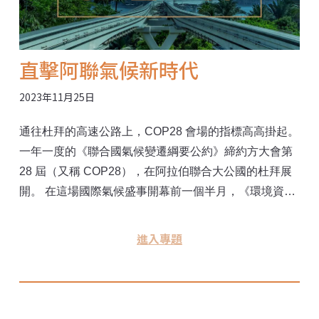
直擊阿聯氣候新時代
2023年11月25日
通往杜拜的高速公路上，COP28 會場的指標高高掛起。
一年一度的《聯合國氣候變遷綱要公約》締約方大會第
28 屆（又稱 COP28），在阿拉伯聯合大公國的杜拜展
開。 在這場國際氣候盛事開幕前一個半月，《環境資訊
中心》記者收拾行囊前往阿聯，追尋全球進入沸騰時代
的答案。我們想要知道，在各國角力的氣候談判桌外、
進入專題
在各種目標數字之外，真實的減碳場景是什麼樣子？一
個產油國的減碳真心能被考驗嗎？而在這麼一個極度缺
水、高溫的國家，是否有著對抗全球暖化的解答？ 許多
人對阿聯的印象是奢華的旅遊，和砸下大把銀子的開發