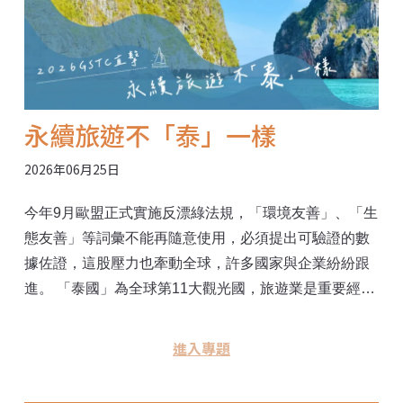
永續旅遊不「泰」一樣
2026年06月25日
今年9月歐盟正式實施反漂綠法規，「環境友善」、「生
態友善」等詞彙不能再隨意使用，必須提出可驗證的數
據佐證，這股壓力也牽動全球，許多國家與企業紛紛跟
進。 「泰國」為全球第11大觀光國，旅遊業是重要經濟
命脈，占GDP約20%。然而光環背後，泰國也面對觀光
發展與環境負荷、文化保存的拉扯，但泰國選擇正面迎
進入專題
戰，推出「2030綠色旅遊計畫」，整合全球永續旅遊委
員會（GSTC）國際標準、跨部會與產學資源，盼從大