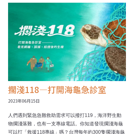
案。我們實際走入沙漠之城，直擊這個極度缺水、高溫
的國家，如何在石油之外，做足準備迎向氣候變遷挑
戰。 〈沙漠之城，石油之外：直擊阿聯氣候新時代〉專
題網站：https://eic.e-info.org.tw/uae-out-of-frame/ ※ 本
次專題報導由國泰金融控股公司贊助行程旅費，但不干
預採訪寫作，確保新聞獨立性。
擱淺118—打開海龜急診室
2023年06月15日
人們遇到緊急急難救助需求可以撥打119，海洋野生動
物擱淺落難，也有一支專線電話。你知道發現擱淺海龜
可以打「救援118專線」嗎？台灣每年約300隻擱淺海龜