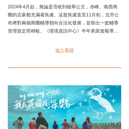
2024年4月起，無論是否收到檢舉公文，赤峰、南西商
圈的店家都充滿著焦慮。這股焦慮直至11月初，北市公
布將對兩個商圈輔導朝向合法化發展，並祭出一套輔導
管理規定而稍歇。《環境資訊中心》半年來跟進報導，
撰寫五篇系列文章，從被檢舉的店家故事講起，梳理南
西商圈、赤峰街的文化脈絡與生存現實，找回赤峰街的
進入專題
歷史痕跡。 未來，能否進一步放寬管制，關鍵仍在於
2025年都市計畫通盤檢討，以及市府對於兩個商圈的發
展態度。