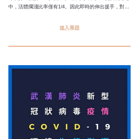
中，活體擱淺比率僅有1/4。因此即時的伸出援手，對於
後續的照養及野放非常關鍵。我國海保署成立邁入第五
年，俗稱的「海保救援網」（MARN）也不斷累積擱淺
進入專題
資料，從2019年的269隻，2020年後連年超過300隻。
台灣每年有越來越多海龜擱淺，是什麼原因？《環境資
訊中心》邀請專家分析近年海龜擱淺數據，揭開海龜擱
淺的真實面貌。