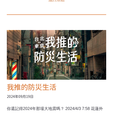
一份工作，卻也長出責任感。 「咚轟、咚轟！」當西部
外海風機一座座打入海床，這些人卻一個接一個黯然離
場。 鯨豚觀察員制度上路五年以來，在遼闊無際、遺世
獨立的「海上王國」，守望鯨豚的他們究竟看見了什
麼？趕鴨子上架的新手觀察員，繳出一張又一張抄作業
完成的紀錄表單，制度出了什麼問題？我們回到最初的
提問——鯨豚觀察員真的能看顧海上的鯨豚嗎？
我推的防災生活
2024年09月19日
你還記得2024年那場大地震嗎？ 2024/4/3 7:58 花蓮外