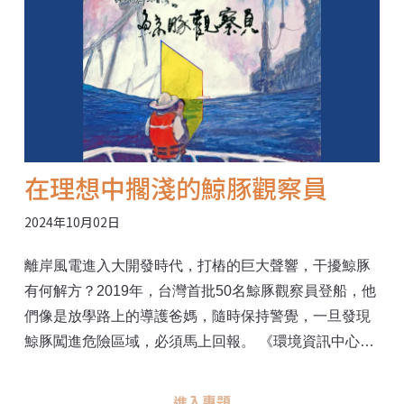
在理想中擱淺的鯨豚觀察員
2024年10月02日
離岸風電進入大開發時代，打樁的巨大聲響，干擾鯨豚
有何解方？2019年，台灣首批50名鯨豚觀察員登船，他
們像是放學路上的導護爸媽，隨時保持警覺，一旦發現
鯨豚闖進危險區域，必須馬上回報。 《環境資訊中心》
採訪多位鯨豚觀察員，有的具備保育背景，懷抱戒慎恐
懼的心情出海，生怕漏看一隻鯨豚；有的只是把這當成
進入專題