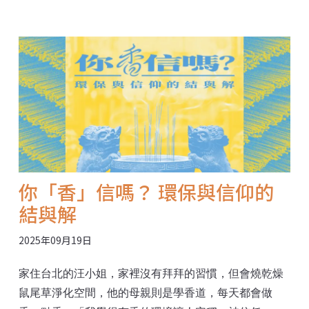
神山產業與追求「觀光立國」的永續發展間，如何走出
一條兼顧科技進步與環境文化永續的平衡之路，仍是一
大挑戰。 環資特約記者遠赴斐濟，參加GSTC2025全球
永續旅遊論壇，帶回國際最新的永續旅遊趨勢，並回
望、反思台灣觀光的發展，期盼與眾人共思，如何為四
面環海的群島之國，探索屬於台灣的永續藍圖。
你「香」信嗎？ 環保與信仰的
結與解
2025年09月19日
家住台北的汪小姐，家裡沒有拜拜的習慣，但會燒乾燥
鼠尾草淨化空間，他的母親則是學香道，每天都會做