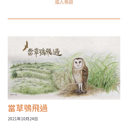
進入專題
環境的關係是多麼密切。超市貨架上一搶而空的麵粉、
小吃店免洗餐具的反撲、有因收入遽減而重啟盜獵生計
的人們，也有紓困化石燃料產業的決策者。我們整理疫
情對全球環境與社會的衝擊，分別是「蝙蝠與新興傳染
病」、「疫情下的食衣住行」、「動物與大環境變
遷」、「疫情下的社會衝突」、「疫情看氣候與能
源」、「救經濟靠綠色振興」六大主題，提供讀者參照
與反思。
當草鴞飛過
2021年10月24日