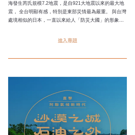
海發生芮氏規模7.2地震，是自921大地震以來的最大地
震， 全台明顯有感，特別是東部災情最為嚴重。 與台灣
處境相似的日本，一直以來給人「防災大國」的形象。
「日本就是要把最壞最壞的先告訴你，你就是要做好防
災準備，但平常心好好生活也是很重要。」 9月是防災
進入專題
月。2024年是日本關東大地震101年，也是台灣921大地
震25週年。《環境資訊中心》前往東京，揭開日本人防
災落實於日常的精神，看這座城市如何在2040年前建構
出「未來百年內都能安心」的生活。回到台灣，內政部
次長與防災專家也想告訴大眾，如何織起強韌的防災大
網。 《台北－東京 我推的防災生活》讓你在不確定的未
來面前，有更多一點了解，也更多一點準備。 專題網
站：https://2024tokyo-bousai.e-info.org.tw/ ※ 30秒測試
防災大考驗，看看你能答對幾題！ 現在就挑戰：
https://ooopenlab.cc/quiz/disaster-prevention