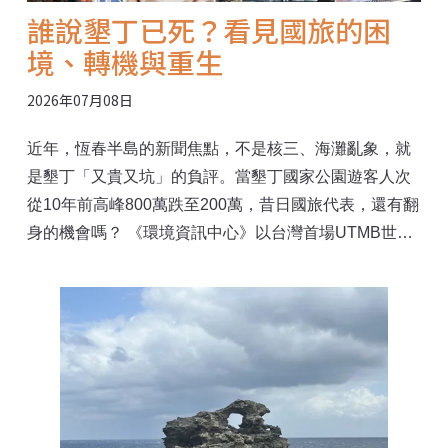
誰說墾丁已死？看見國旅的困
境、轉機與重生
2026年07月08日
近年，恆春半島的新聞焦點，不是核三、海灘亂象，就
是墾丁「又貴又坑」的負評。當墾丁國家公園遊客人次
從10年前高峰800萬跌至200萬，昔日國旅代表，還有翻
身的機會嗎？ 《環境資訊中心》以台灣首場UTMB世界
系列越野跑賽為起點，走進恆春半島，探尋另一種南國
風景。我們走訪社區生態旅遊、採訪在地解說員、返鄉
與移居恆春的人們，也透過數據與政策分析，重新檢視
「遊客變少」背後的真相。 當旅遊不再只是追求人次，
而是更重視自然、生態與地方文化，恆春半島能否成為
永續旅遊的新示範？又有哪些制度與現實，仍等待被翻
轉？