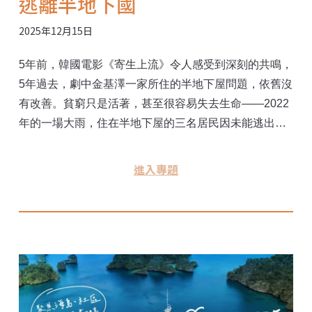
逃離半地下國
2025年12月15日
5年前，韓國電影《寄生上流》令人感受到深刻的共鳴，
5年過去，劇中金基澤一家所住的半地下屋問題，依舊沒
有改善。貧窮只是活著，甚至很容易失去生命——2022
年的一場大雨，住在半地下屋的三名居民因未能逃出而
淹死。 2025年，我們在首爾採訪當地學者專家、記者與
居住權團體，從曾在半地下屋住過的居民口裡，聆聽他
進入專題
們逃離半地下屋的緣由。我們實際走進半地下屋，從城
東區政策專員聽到他們的長遠計畫，同時驚訝的發現，
韓國的防災概念與台灣背景大不相同。 真實版「寄生上
流」 洪災三年後 他們為何還住在這裡？ 氣候高風險卻
拆不得？ 首爾尋半地下屋的新解方 災害嚴重到119打不
通 韓國從空等轉向社區防災：「我們也該做點什麼」 這
系列報導開啟了許多過去未曾深入檢視的問題，我們反