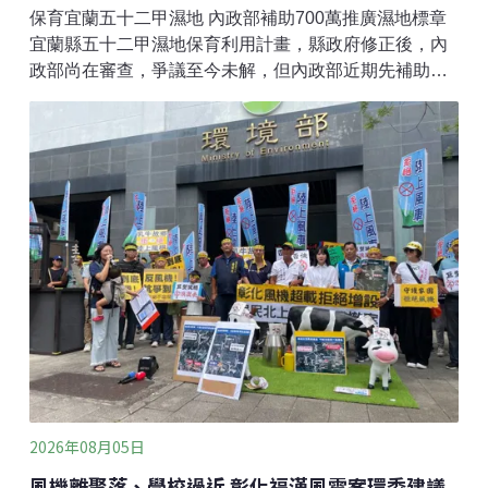
保育宜蘭五十二甲濕地 內政部補助700萬推廣濕地標章
宜蘭縣五十二甲濕地保育利用計畫，縣政府修正後，內
政部尚在審查，爭議至今未解，但內政部近期先補助
700萬元，委託民間協會在濕地推廣濕地標章，盼有更
多願意透過明智利用，提升產品價值。不過部分地主還
是希望，內政部能盡快徵收土地，通過保育利用計畫，
創造多贏。 （公視新聞網報導）大矽谷土石方資源堆置
處理場申設環評中 自救會喊滾出銅鑼鄉苗栗縣銅鑼鄉大
矽谷土石方資源堆置處理場案，自救會今天到縣府環保
局陳情抗議，指控案場下游土石流潛勢區，過去也曾發
生災害，且地處水源頭，有污染西湖溪沿岸用水安全之
虞，訴求環評駁回，滾出銅鑼鄉，否則誓死抗爭。 （聯
合新聞網報導）
2026年08月05日
風機離聚落、學校過近 彰化福漢風電案環委建議