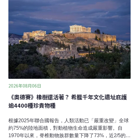
一步擴大調查範圍，針對大安溪、大甲溪、烏溪與大肚
山台地等潛力地點，透過自動相機、聲音監測及棲地現
況盤點等方式進行調查，並成功拍攝到草鴞身影，逐步
建立台中地區草鴞活動資料。草鴞為台灣瀕臨絕種保育
類野生動物，也是台灣唯一在草地上築巢的貓頭鷹，族
群數量稀少、行蹤隱密，主要活動於低海拔開闊草生環
境，並常利用白茅、甜根子草及五節芒等高草植被築巢
繁殖。過去多認為草鴞分布熱區在台南、嘉義、高雄及
屏東；1960年代大肚山台地曾有草鴞的繁殖紀錄，顯示
大肚山台地及周邊草生環境，可能曾是草鴞的重要棲地
之一。復育白茅草地營
2026年08月06日
《奧德賽》橡樹還活著？ 希臘千年文化遺址庇護
逾4400種珍貴物種
根據2025年聯合國報告，人類活動已「嚴重改變」全球
約75%的陸地面積，對動植物生命造成嚴重影響。自
1970年以來，脊椎動物族群數量下降了73%，近2/5的植