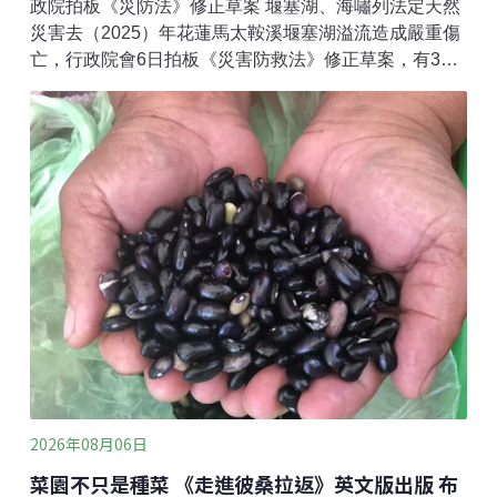
政院拍板《災防法》修正草案 堰塞湖、海嘯列法定天然
災害去（2025）年花蓮馬太鞍溪堰塞湖溢流造成嚴重傷
亡，行政院會6日拍板《災害防救法》修正草案，有3大
重點。第一是專業導向，將海嘯及堰塞湖災害增列為法
定天然災害，並明定中央災害防救主管機關分別是內政
部及農業部；第二是專人負責，各公務機關應設置「災
防長」。專職防災部分，將改由行政院指定專責機關統
籌辦理重大災防任務，地方災防辦則要設置專職人力。
（公視新聞網報導）環保團體反對曾文水系水質水量保
護區降級解編 質疑主管單位表裡不一台南環境保護聯盟
等環保團體質疑「財團多年覬覦解編曾文水庫水質水量
保護區謀取暴利」，政府推動保護區降級為第二類環境
敏感區有圖利疑慮，公告明天在立法院開記者會「揭開
主管單位漠視環保、表裡不一的虛偽假象」，說明解編
嚴重危害生存環境，呼籲全民堅決反對、一同抵制無良
政策。（聯合新聞網報導）
2026年08月06日
菜園不只是種菜 《走進彼桑拉返》英文版出版 布