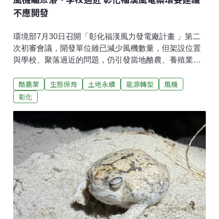
不應開發
環境部7月30日召開「彰化福漢風力發電廠計畫 」第二
次初審會議，開發單位雖已減少風機數量，但架設位置
與學校、聚落過近的問題，仍引發當地酪農、養殖業者
和居民不滿，環評會議當天更包車北上抗議。環委在評
酪農業
生態保育
土地永續
能源轉型
風機
估當地環境影響、居民意見後，最終決議本案不應開
發。這是繼彰化鋐威陸域風電與彰化大城陸域風電後，
彰化
第三件決議不應開發的陸域風機案。彰化陸域風機數量
全台之冠 居民總動員北上抗議不應再建「彰化福漢風力
發電廠計畫」的開發單位是哲威與漢威風力公司，計畫
在彰化縣芳苑鄉及福興鄉架設14座風機，單機容量3000
～6000kW、總裝置容量4萬2000～8萬4000kW。雖然
相較2024年本案第一次送審，業者已將總風機數由23支
縮減至14支，但架設位置與聚落和學校過近問題依然存
在。