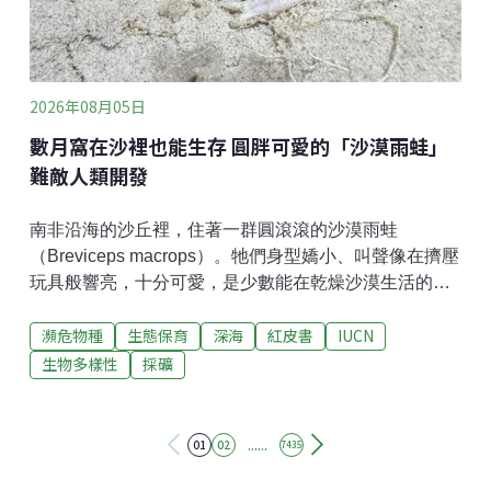
2026年08月05日
數月窩在沙裡也能生存 圓胖可愛的「沙漠雨蛙」
難敵人類開發
南非沿海的沙丘裡，住著一群圓滾滾的沙漠雨蛙
（Breviceps macrops）。牠們身型嬌小、叫聲像在擠壓
玩具般響亮，十分可愛，是少數能在乾燥沙漠生活的蛙
類。同樣特別的還有深海熱泉口的軟體動物，黑暗、高
瀕危物種
生態保育
深海
紅皮書
IUCN
溫還有毒的嚴苛環境，讓牠們演化出奇特的長相。根據
世界自然保育聯盟（IUCN）最新發布的紅皮書，這些珍
生物多樣性
採礦
貴生物正瀕臨滅絕風險。演化優勢不敵棲地破壞威脅 自
1964年來，IUCN定期發布並更新「受脅物種紅皮書」
（The Red List of Threatened Species），是了解動植
......
01
02
7435
物與真菌滅絕風險最全面的資訊。物種依受脅程度列為