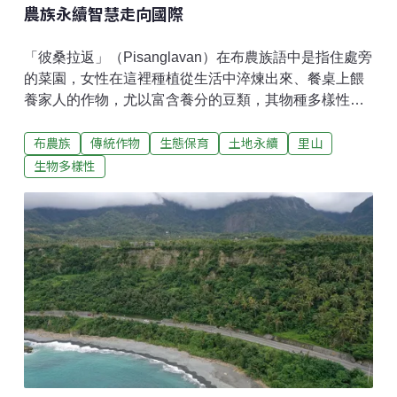
農族永續智慧走向國際
「彼桑拉返」（Pisanglavan）在布農族語中是指住處旁
的菜園，女性在這裡種植從生活中淬煉出來、餐桌上餵
養家人的作物，尤以富含養分的豆類，其物種多樣性、
如數家珍的用法，令人驚豔。這些多年來的生活實踐，
布農族
傳統作物
生態保育
土地永續
里山
逐漸成為重要的保種與文化傳承場域，與全球力抗氣候
變遷、追求糧食安全的保育趨勢不謀而合。迪娜的菜園
生物多樣性
隱含永續關鍵 紀錄出書與全球友人分享這些多樣性的豆
類，習稱為「布農豆」。慈心有機農業發展基金會2014
年和一群布農族人啟動有機耕作延伸保育功能。輔導之
餘，看到「迪娜」（dina，布農族稱呼母親或女性長
輩）的菜園，認為其保留傳統維持糧食自主的方式，十
分值得探索。2018年起，林業保育署花蓮分署與慈心基
金會合作，陪伴卓溪鄉卓清村布農族人整理地方作物與
農耕知識，陸續挖掘及記錄30餘種豆類與穀物，並與部
落攜手成立「布農豆豆班」，整理布農豆永續利用、保
種的智慧，並維持種植家庭農園種植的習慣。