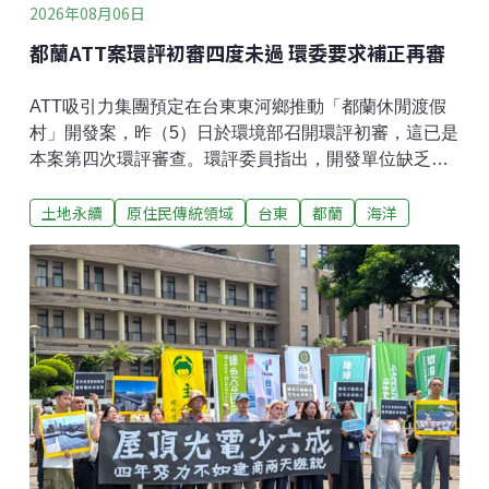
2026年08月06日
都蘭ATT案環評初審四度未過 環委要求補正再審
ATT吸引力集團預定在台東東河鄉推動「都蘭休閒渡假
村」開發案，昨（5）日於環境部召開環評初審，這已是
本案第四次環評審查。環評委員指出，開發單位缺乏有
力的開發必要性、合格的生態監測與污水治理計畫，專
土地永續
原住民傳統領域
台東
都蘭
海洋
案小組最終要求補正再審。地方盼就業、族人憂架空 民
團質疑台東觀光開發案效益環境部昨日召開「台東縣東
河鄉都蘭休閒渡假村開發計畫」第四次初審會議，本案
計畫於台東縣東河鄉設置休閒渡假村，基地面積約6.88
公頃，位於東部海岸國家風景區，緊鄰加母子灣與新橋
遺址、奇觀遺址與五線IV遺址。渡假村包含七棟6層樓的
大樓及18棟豪華別墅，預計引進約520名遊客。都蘭
（’Etolan）部落頭目徐寬平表示，因為部落也有正面的
意見，他希望開發商能夠多與部落溝通，讓地方經濟得
到提升，「部落原本就應該要進步與發展。」現場也有
其他東河鄉居民支持開發案，認為能增加在地就業機