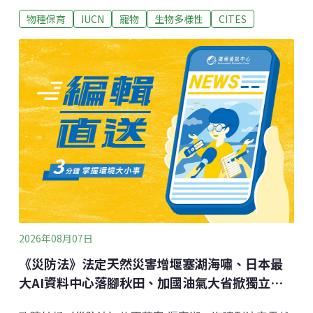
不清楚他的目的或計畫將這些蠍子運往何處。這次的搜
物種保育
IUCN
寵物
生物多樣性
CITES
捕行動由警方特別單位「庫爾斯河家畜竊盜與瀕危物種
小組」主導，與政府保育機構CapeNature合作執行。他
們事前接獲線報，稱一名男子非法持有野生動物，因此
展開偵查。警方發言人特威格（Wesley Twigg）告訴當
地媒體，該名男子涉嫌非法持有野生動物，違反《自然
與環境條例》（the Nature and Environmental
Ordinance Act）而被捕。全案正在調查中，尚不確定這
些蠍子的商業價值。目前，這些蠍子由當地動保組織好
望角防止虐待動物協會（Cape of Good Hope SPCA）
照護。他們在社群媒體發布聲明，會確保蠍子獲得妥善
照護，並盡可能將牠們送回原棲地。野生動物買
2026年08月07日
《災防法》法定天然災害增堰塞湖海嘯、日本最
大AI資料中心落腳秋田、加國油氣大省掀獨立風
暴