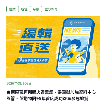
物物種面臨滅絕威脅，而自古以來作為「人類文明薈萃
古蹟
遺址
希臘
生態保育
之地」的希臘也不例外，如今已有超過21%的物種受到
威脅。不過，近年來，希臘的研究人員有了奇特的發現
——在各地的古希臘遺址中，竟然探索到了驚人的生物
多樣性。這些受保護的古蹟因為免於開發和農業活動的
影響，意外成為瀕危物種的庇護所，最新研究顯示，在
20個希臘文化遺產地點中，竟然集中了4403種物種，佔
希臘全國已知生物多樣性的11%，而這些地點的面積僅
佔國土總面積的0.08%。
2026年08月06日
台南廢棄蚵棚起火冒黑煙、泰國擬加強資料中心
監管、英動物園95年首度成功復育瀕危蛇鷲