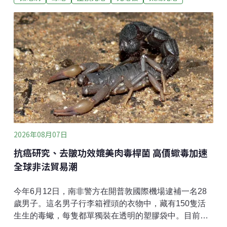
可能是「大家對政策的理解有些落差」。他認為，目前
住宅光電最大的挑戰，在於建商普遍缺乏相關經驗。過
去高雄模式由光電廠商出錢建置並負責到底，但新制下
光電廠商大多只能轉為受託的施工廠商，既有運作方式
也隨之改變。儘管如此，他認為只要在設計與施工階段
選對專業業者，後續維運並不複雜。若制度能持續推
動，住宅光電不僅可帶動專業維運市場發展，也有助於
建構都市微電網、提升能源韌性。住宅光電踩煞車 高雄
怎麼走出自己的模式？建築光電新制1日上路，建物面積
達1000平方公尺以上的新建、增建或改建建物，每20平
方公尺須設置1kW太陽光電設備，預估每年可新增約
2026年08月07日
660MW裝置容量。然
抗癌研究、去皺功效媲美肉毒桿菌 高價蠍毒加速
全球非法貿易潮
今年6月12日，南非警方在開普敦國際機場逮補一名28
歲男子。這名男子行李箱裡頭的衣物中，藏有150隻活
生生的毒蠍，每隻都單獨裝在透明的塑膠袋中。目前並