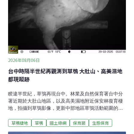
所兩類建築的施行日期，將由中央另定。修正中說明，
這兩類建築涉及區分所有權及共用部分管理，光電設備
的維護管理、設備更新及營運模式等「配套仍待建
立」，並需累積地方主管機關執行經驗。
2026年08月06日
台中時隔半世紀再觀測到草鴞 大肚山、高美濕地
都現蹤跡
睽違半世紀，草鴞再現台中。林業及自然保育署台中分
署近期於大肚山地區，以及高美濕地附近保安林復育棲
地，拍攝到草鴞影像，更新中部地區草鴞活動範圍的紀
錄。草鴞60年後再現台中據林保署台中分署新聞稿，
草鴞棲地
草鴞
國土綠網
保育類
生態保育
2024年台中分署辦理大肚台地淺山保育軸帶的物種盤點
調查時，驚喜收錄到草鴞的鳴聲，因此今（2026）年進