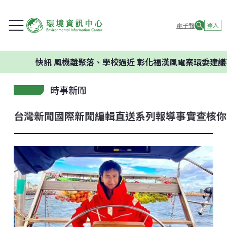
電子報
登入
快訊
風機離聚落、學校過近 彰化福漢風電案環委建議不應開發
時事新聞
台灣新聞
國際新聞
編輯直送
系列報導
事實查核
你