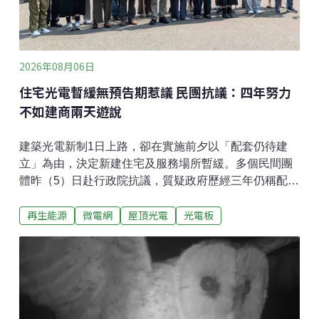
會。且開發商曾表示將提供教育訓練，讓當地人任職，
能促進年輕
2026年08月06日
住宅光電暫緩無預告期惹議 民團抗議：四年努力
不如建商兩天遊說
建築光電新制1日上路，卻在實施前夕以「配套仍待建
立」為由，決定新建住宅及服務場所暫緩。多個民間團
體昨（5）日赴行政院抗議，質疑政府歷經三年仍稱配套
不足，並質疑相關辦法修正未經預告便直接生效，有法
再生能源
微電網
屋頂光電
光電板
律疑慮。團體要求行政院公開決策過程，並在今
（2026）年底前恢復新建住宅的光電設置義務。政府稱
住宅光電配套不足 民團：三年準備還不夠？把光電設在
建物上，可減少額外開發農地或生態敏感區。台灣建築
光電新制8月1日正式實施，卻在上路前夕暫緩新建住宅
及服務場所的光電設置義務。行政院公報3日刊登《建築
物設置太陽光電發電設備標準》修正，住宅類及服務場