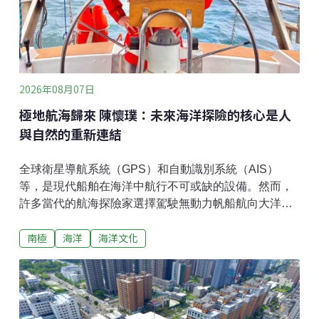
2026年08月07日
極地航海歸來 陳懷璞：未來海洋探險的核心是人
與自然的重新連結
全球衛星導航系統（GPS）和自動識別系統（AIS）
等，是現代船舶在海洋中航行不可或缺的設備。然而，
許多當代的航海探險家選擇駕駛無動力帆船航向大洋，
以不插電的傳統天文航海技術挑戰長距離的跨洋探險。
南極
海洋
海洋文化
台灣青年航海探險家陳懷璞，歷經7000公里的極地航海
歸來，7月20日在高雄分享的講座中指出，當代的航海
探索不只是外在的冒險與征服，更強調建立人與自然的
內在連結，包含傳統的海洋文化與航海智慧等。頂尖的
探險家們認為，下個世紀航海探索的核心，將是以內心