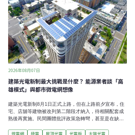
連結自然的航海術。7000公里極地航海探險今（2026）
年3～5月，陳懷璞參與駕馭無動力帆船航越南冰洋，完
成7000公里不插電導航的極地航海探險。他受海委會邀
請分享這趟航程的成果。由於在倫敦時硬碟遭竊，許多
此次航程中珍貴的影像紀錄因此遺失，在失落之餘，陳
懷璞仍透過手寫的航海日記和少數影像資料，回溯這段
驚險卻深受啟發的航海經歷。陳懷璞與10位航海家一起
登上「南
2026年08月07日
建築光電新制最大挑戰是什麼？ 能源業者談「高
雄模式」與都市微電網想像
建築光電新制8月1日正式上路，但在上路前夕宣布，住
宅、店舖等建物被改列第二階段才納入，待相關配套成
熟後再實施。民間團體批評政策急轉彎，甚至是在缺乏
公共溝通之下，未經預告便直接生效。加州能源科技董
微電網
綠電
屋頂光電
光電板
太陽光電
事長郭軒甫接受《環境資訊中心》專訪表示，新制轉彎