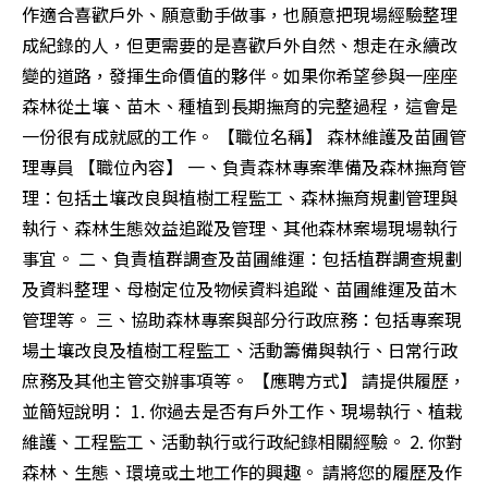
作適合喜歡戶外、願意動手做事，也願意把現場經驗整理
成紀錄的人，但更需要的是喜歡戶外自然、想走在永續改
變的道路，發揮生命價值的夥伴。如果你希望參與一座座
森林從土壤、苗木、種植到長期撫育的完整過程，這會是
一份很有成就感的工作。 【職位名稱】 森林維護及苗圃管
理專員 【職位內容】 一、負責森林專案準備及森林撫育管
理：包括土壤改良與植樹工程監工、森林撫育規劃管理與
執行、森林生態效益追蹤及管理、其他森林案場現場執行
事宜。 二、負責植群調查及苗圃維運：包括植群調查規劃
及資料整理、母樹定位及物候資料追蹤、苗圃維運及苗木
管理等。 三、協助森林專案與部分行政庶務：包括專案現
場土壤改良及植樹工程監工、活動籌備與執行、日常行政
庶務及其他主管交辦事項等。 【應聘方式】 請提供履歷，
並簡短說明： 1. 你過去是否有戶外工作、現場執行、植栽
維護、工程監工、活動執行或行政紀錄相關經驗。 2. 你對
森林、生態、環境或土地工作的興趣。 請將您的履歷及作