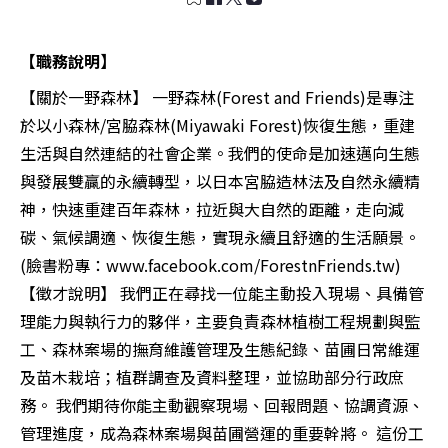
【職務說明】
【關於一野森林】 一野森林(Forest and Friends)是專注
於以小森林/宮脇森林(Miyawaki Forest)恢復生態，重建
生活與自然連結的社會企業。我們的使命是加速邁向生態
與發展雙贏的永續轉型，以日本宮脇造林法及自然永續精
神，快速重建百年森林，拉近與大自然的距離，走向減
碳、氣候調適、恢復生態，實現永續且舒適的生活願景。
(臉書粉專：www.facebook.com/ForestnFriends.tw)
【徵才說明】 我們正在尋找一位能主動投入現場、具備管
理能力與執行力的夥伴，主要負責森林植樹工程規劃與監
工、森林案場的撫育維護管理及生態紀錄、苗圃日常維運
及苗木栽培；植群調查及資料整理，並協助部分行政庶
務。 我們期待你能主動觀察現場、回報問題、協調資源、
管理進度，成為森林案場與苗圃營運的重要幹將。 這份工