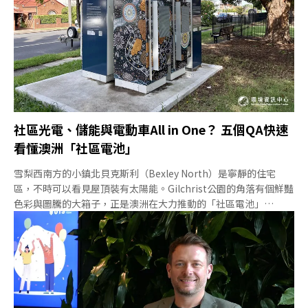
社區光電、儲能與電動車All in One？ 五個QA快速
看懂澳洲「社區電池」
雪梨西南方的小鎮北貝克斯利（Bexley North）是寧靜的住宅
區，不時可以看見屋頂裝有太陽能。Gilchrist公園的角落有個鮮豔
色彩與圖騰的大箱子，正是澳洲在大力推動的「社區電池」
（community battery）。北貝克斯利社區電池去（2024）年6
月啟用，容量267kWh，是澳洲第一個兼具電動車充電功能的社區
電池。未來會有數十個、甚至數百個社區電池放在全澳。「社區」
兩個字蘊藏很多想像，但社區電池是什麼？為何要推社區電池？先
快速開箱這個大盒子的起源與特殊意義吧！為什麼澳洲要推社區電
池？