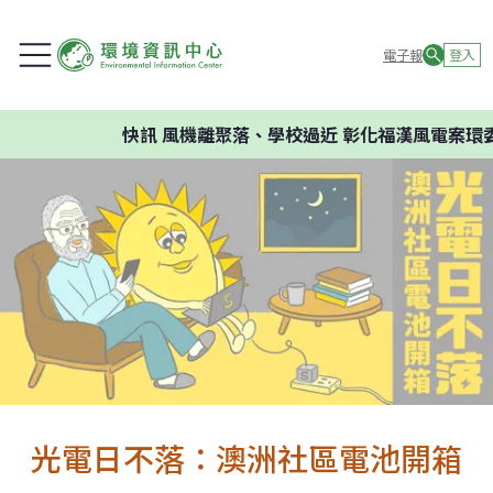
電子報
登入
快訊
風機離聚落、學校過近 彰化福漢風電案環委建議
光電日不落：澳洲社區電池開箱