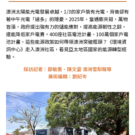
澳洲太陽能光電發展卓越，1/3的家戶裝有光電，背後卻有
著中午光電「過多」的隱憂。2025年，當通膨夾殺，萬物
皆漲，政府提出強有力的儲能應對，提高能源韌性之餘，
還能降低家戶電費。400座社區電池計畫、100萬個家戶電
池計畫，這些能源政策如何帶領澳洲突破瓶頸？《環境資
訊中心》走入澳洲社區，看見亞太地區國家的能源轉型經
驗。
採訪記者：鄒敏惠、陳文姿 澳洲雪梨報導
美術編輯：劉紀岑