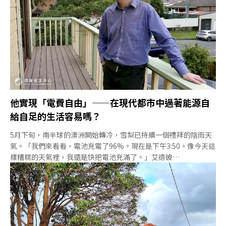
電」與「家用電池」攜手前進澳洲砸23億澳元推動「更便宜的家庭
電池方案」（The Cheaper Home Batteries Program），能源
經濟與金融分析研究所（IEEFA）首席分析師波以爾（Johanna
Bowyer）說，早於聯邦政策之前，就有部分的
他實現「電費自由」——在現代都市中過著能源自
給自足的生活容易嗎？
5月下旬，南半球的澳洲開始轉冷，雪梨已持續一個禮拜的陰雨天
氣。「我們來看看，電池充電了96%。現在是下午3:50。像今天這
樣糟糕的天氣裡，我還是快把電池充滿了。」艾德彼
（Ken Enderby）帶我們參觀他的家——一棟位於雪梨郊區康科德
（Concord）的獨棟住宅，距離市中心商業區約10公里。艾德彼
目前過著忙碌的退休生活。大約六個月前，他裝上了家用電池，加
上分別在13年前及去年裝設的屋頂光電，他不需要付電費，反而是
電力公司要付錢給他。他有電動車，不用汽油；兩年半前他把瓦斯
停掉，替換為熱泵熱水器，一年的熱水費從600澳元降到75澳元。