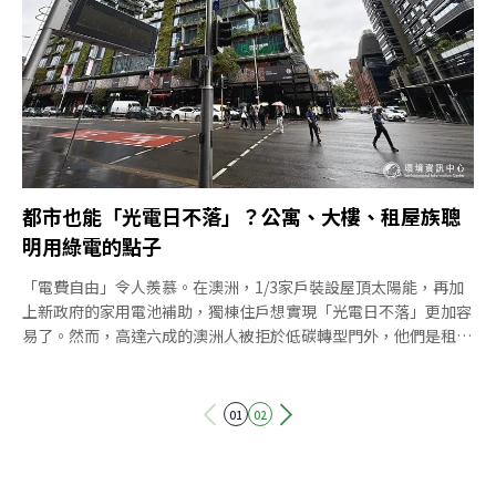
價格。上述情境劇，就是模擬家戶擔心發電太多而被收費，急著把
電用光的場景。澳洲推動太陽能屋頂17年來，已有近400萬戶家
庭，約等同1/3的屋頂裝有光電，這是澳洲引以為傲的成就。然
而，尖峰時間太多光電湧入電網，造成電網擁塞，新政策就是想將
多餘的光電引導到晚
都市也能「光電日不落」？公寓、大樓、租屋族聰
明用綠電的點子
「電費自由」令人羨慕。在澳洲，1/3家戶裝設屋頂太陽能，再加
上新政府的家用電池補助，獨棟住戶想實現「光電日不落」更加容
易了。然而，高達六成的澳洲人被拒於低碳轉型門外，他們是租屋
族、公寓或大樓住戶，那些住在擁擠城市的人們。 突破沒有單一
的解決方案，《環境資訊中心》在澳洲採訪期間，看到政府、企業
到非政府組織、個人，從不同層面打破壁壘的案例，它們代表創新
01
02
與希望。沃利克里克：居民與組織共創大樓電氣化溫澤爾
（Carolin Wenzel）住在沃利克里克（Wolli Creek）一棟屋齡10
年的大樓，建築不算舊，已裝有屋頂光電，住戶可省下一些電費。