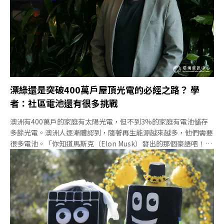
漂綠還是突破400萬戶屋頂光電的必經之路？ 學
者：社區電池還有很多挑戰
澳洲有400萬戶的家庭有太陽光電，但不到3%的家庭有電池儲存
多餘光電。澳洲人逐漸體認到，隨著再生能源越來越多，他們需要
很多電池。「你知道馬斯克（Elon Musk）發出的那個豪語吧！」
許多澳洲人都會提起這一段過往，特斯拉執行長馬斯克曾投資
100MW的鋰電池計畫，誇口「100天內蓋好，不然免錢」，以緩解
南澳洲的能源危機，後來真的如期完工。這座當時世界上最大的電
池讓政府跟民眾都感受到電池的重要。隨著尖峰時間湧入的屋頂光
電越來越多，澳洲更加需要電池來緩解電網壅塞，但不是每個人都
願意投資裝家用電池。2021年，工黨在大選期間提出2億澳元（約
新台幣40億元）建置400個社區電池的計畫，讓家戶不用裝電池，