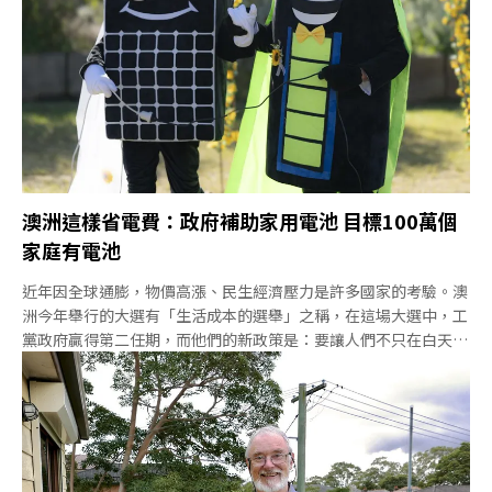
也能省電費。
澳洲這樣省電費：政府補助家用電池 目標100萬個
家庭有電池
近年因全球通膨，物價高漲、民生經濟壓力是許多國家的考驗。澳
洲今年舉行的大選有「生活成本的選舉」之稱，在這場大選中，工
黨政府贏得第二任期，而他們的新政策是：要讓人們不只在白天省
電費，晚上也能省電費。白天的時候，屋頂光電直接供電不用花
錢；傍晚下班回家、煮晚餐開電視，就換電池上場。電池吸收太陽
能，在晚上尖峰提供電力，不但消費者省下電費，還可以減少電網
壓力。澳洲政府宣布自7月1日起購買家用電池，政府幫你出金額的
三成。一台家用電池平均可省下4000澳元（約新台幣7.6萬元），
目標是到2030年達成全國100萬台家庭電池。1+1大於2 「屋頂光