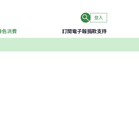
登入
綠色消費
訂閱電子報
捐款支持