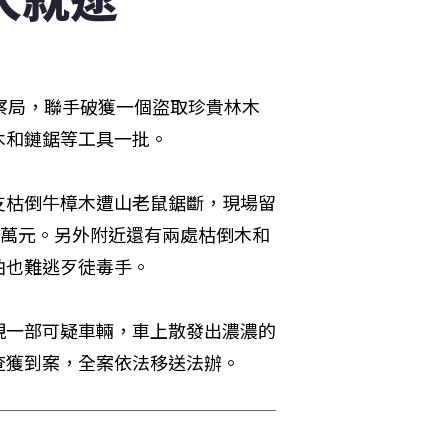
察局，聯手破獲一個盜取珍貴林木
木和鏈鋸等工具一批。
支枯倒牛樟木遭山老鼠鋸斷，現場留
5萬元。另外附近還有兩處枯倒木和
怕也難逃歹徒毒手。
現一部可疑車輛，車上散發出濃濃的
查獲到案，全案依法移送法辦。