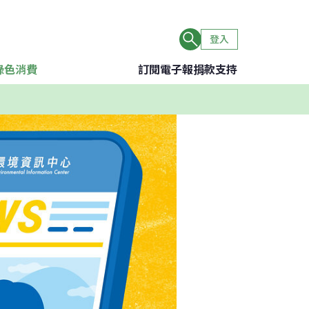
登入
綠色消費
訂閱電子報
捐款支持