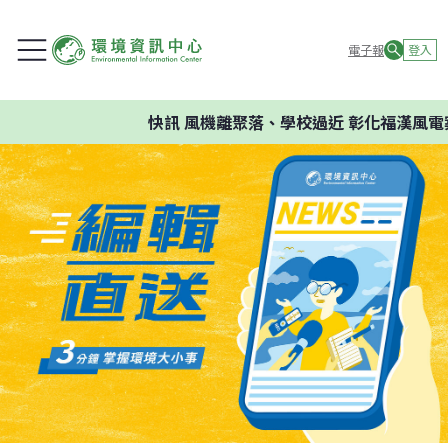
電子報
登入
快訊
風機離聚落、學校過近 彰化福漢風電