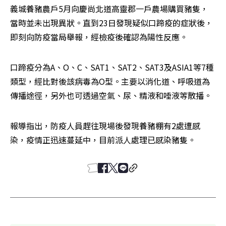
義城養豬農戶5月向慶尚北道高靈郡一戶農場購買豬隻，
當時並未出現異狀。直到23日發現疑似口蹄疫的症狀後，
即刻向防疫當局舉報，經檢疫後確認為陽性反應。
口蹄疫分為A、O、C、SAT1、SAT2、SAT3及ASIA1等7種
類型，經比對後該病毒為O型。主要以消化道、呼吸道為
傳播途徑，另外也可透過空氣、尿、精液和唾液等散播。
報導指出，防疫人員趕往現場後發現養豬棚有2處遭感
染，疫情正迅速蔓延中，目前派人處理已感染豬隻。