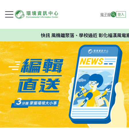
電子報
登入
快訊
風機離聚落、學校過近 彰化福漢風電案