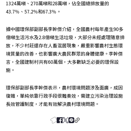
1324萬噸、270萬噸和28萬噸，佔全國總排放量的
43.7％、57.2％和67.3％。
據中國環保部副部長李幹傑介紹，全國農村每年產生90多
億噸生活污水及2.8億噸生活垃圾，大部分未經處理隨意排
放，不少村莊還存在人畜混居現象，嚴重影響農村生態環
境質量的改善，也影響廣大農民群眾的身體健康。李幹傑
言，全國建制村共有60萬個，大多數缺乏必要的環保設
施。
環保部副部長李幹傑表示，農村環境問題涉及面廣，成因
復雜，單純依靠行政手段很難奏效，需建立污染治理設施
長效管護制度，才能有效解決農村環境問題。