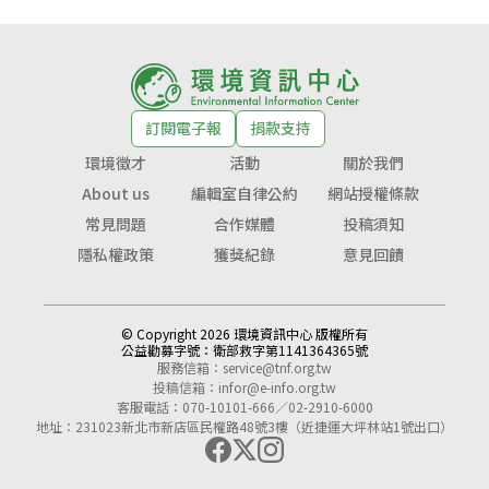
訂閱電子報
捐款支持
環境徵才
活動
關於我們
About us
編輯室自律公約
網站授權條款
常見問題
合作媒體
投稿須知
隱私權政策
獲獎紀錄
意見回饋
© Copyright 2026 環境資訊中心 版權所有
公益勸募字號：
衛部救字第1141364365號
服務信箱：
service@tnf.org.tw
投稿信箱：
infor@e-info.org.tw
客服電話：070-10101-666／02-2910-6000
地址：231023新北市新店區民權路48號3樓（近捷運大坪林站1號出口）