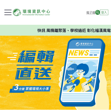
電子報
登入
快訊
風機離聚落、學校過近 彰化福漢風電