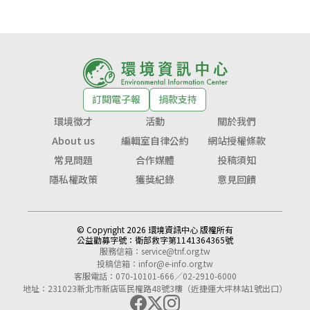
訂閱電子報
捐款支持
環境徵才
活動
關於我們
About us
編輯室自律公約
網站授權條款
常見問題
合作媒體
投稿須知
隱私權政策
獲獎紀錄
意見回饋
© Copyright 2026 環境資訊中心 版權所有
公益勸募字號：
衛部救字第1141364365號
服務信箱：
service@tnf.org.tw
投稿信箱：
infor@e-info.org.tw
客服電話：070-10101-666／02-2910-6000
地址：231023新北市新店區民權路48號3樓（近捷運大坪林站1號出口）