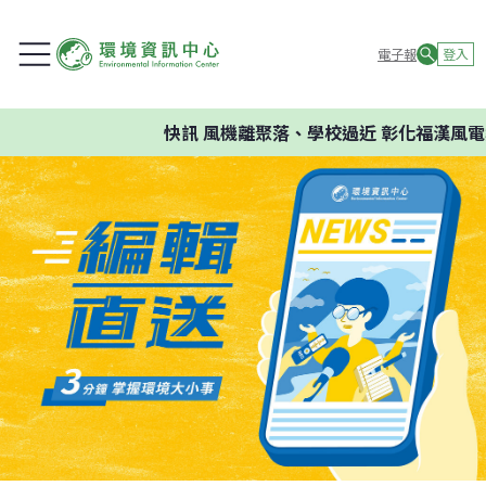
電子報
登入
快訊
風機離聚落、學校過近 彰化福漢風電