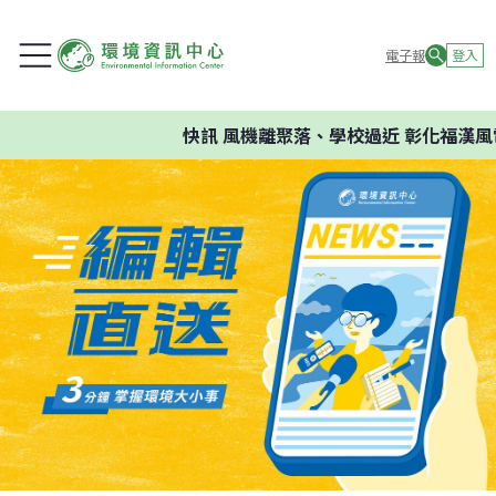
電子報
登入
快訊
風機離聚落、學校過近 彰化福漢風