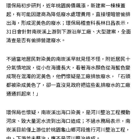
環保局初步研判，近年桃園房價飆漲，新建案一棟棟蓋
起，有可能因建商為降低廢水處理費用，直接埋暗管偷排
出海，形成泥黃色的廢水；環保局稽查科長林日昌表示，
31日會針對南崁溪上游到下游沿岸工廠、大型建案，全面
清查是否有偷排營建廢水。
不過當地居民對染黃的南崁溪早就見怪不怪，附近居民十
分氣憤地說，從小在海邊長大，看著海水顏色從海藍色變
成現在混濁的泥黃色，他們懷疑是工廠排放廢水，「石頭
都被染成黃色了，卻一直沒見政府把這些亂排廢水的工廠
通通抓起來！」
環保局也懷疑，南崁溪出海口染黃，是河川整治工程攪動
河床、致大量泥水流到出海口造成；不過水務局表示，南
崁溪目前僅上游位於桃園龜山鄉河段進行河川整治工程，
中、下游並未整治，應不是河川整治造成。