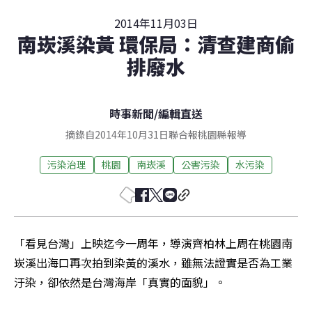
2014年11月03日
南崁溪染黃 環保局：清查建商偷
排廢水
時事新聞
/
編輯直送
摘錄自2014年10月31日聯合報桃園縣報導
污染治理
桃園
南崁溪
公害污染
水污染
「看見台灣」上映迄今一周年，導演齊柏林上周在桃園南
崁溪出海口再次拍到染黃的溪水，雖無法證實是否為工業
汙染，卻依然是台灣海岸「真實的面貌」。