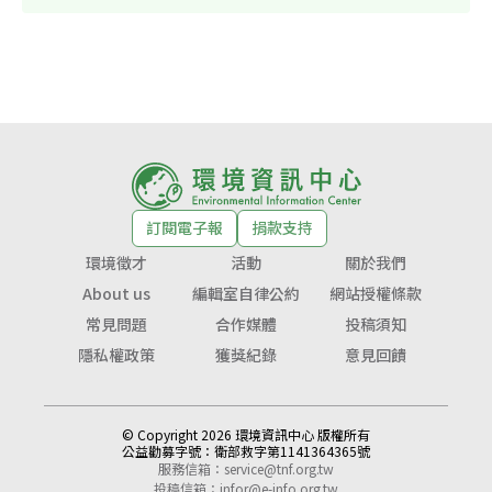
訂閱電子報
捐款支持
環境徵才
活動
關於我們
About us
編輯室自律公約
網站授權條款
常見問題
合作媒體
投稿須知
隱私權政策
獲獎紀錄
意見回饋
© Copyright 2026 環境資訊中心 版權所有
公益勸募字號：
衛部救字第1141364365號
服務信箱：
service@tnf.org.tw
投稿信箱：
infor@e-info.org.tw