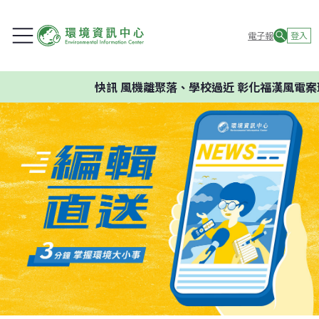
電子報
登入
快訊
風機離聚落、學校過近 彰化福漢風電案