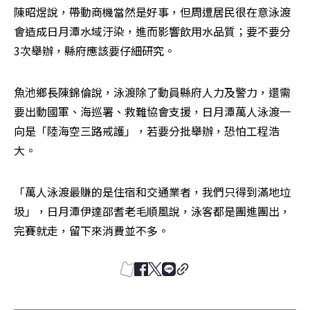
陳昭煜說，帶動商機當然是好事，但周遭居民很在意泳渡
會造成日月潭水域汙染，進而影響飲用水品質；要不要分
3次舉辦，縣府應該要仔細研究。
魚池鄉長陳錦倫說，泳渡除了動員縣府人力及警力，還需
要出動國軍、海巡署、救難協會支援，日月潭萬人泳渡一
向是「陸海空三路戒護」，若要分批舉辦，恐怕工程浩
大。
「萬人泳渡最賺的是住宿和交通業者，我們只得到滿地垃
圾」，日月潭伊達邵耆老毛順風說，泳客都是團進團出，
完賽就走，留下來消費並不多。