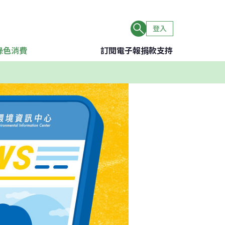
登入
綠色消費
訂閱電子報
捐款支持