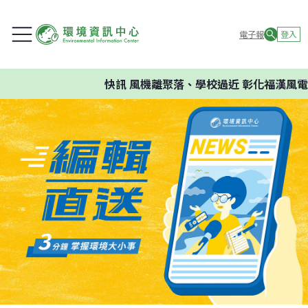
電子報
登入
快訊
風機離聚落、學校過近 彰化福漢風電