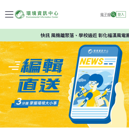
電子報
登入
快訊
風機離聚落、學校過近 彰化福漢風電案