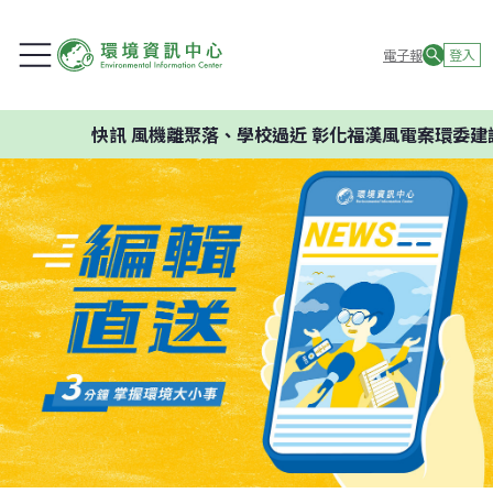
電子報
登入
快訊
風機離聚落、學校過近 彰化福漢風電案環委建