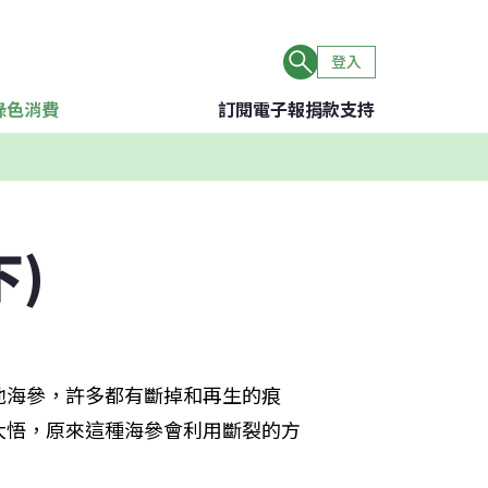
登入
綠色消費
訂閱電子報
捐款支持
)
他海參，許多都有斷掉和再生的痕
大悟，原來這種海參會利用斷裂的方