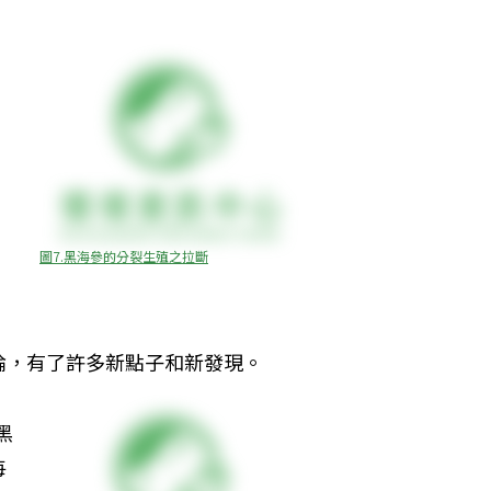
圖7.黑海參的分裂生殖之拉斷
，有了許多新點子和新發現。 
黑
每