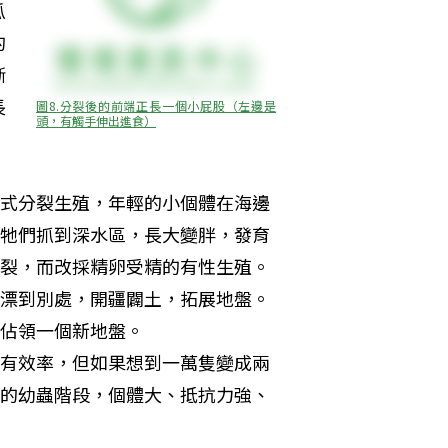
瓜
的
斷
長
圖8.分裂後的前端正長一個小屁股（左邊是
頭，有觸手伸出進食）
式分裂生殖，年輕的小個體在海邊
牠們抓到深水區，長大變胖，發育
裂，而改採精卵受精的有性生殖。
漂到別處，開疆闢土，拓展地盤。
佔領一個新地盤。 

有效率，但如果想到一萬隻變成兩
的幼蟲階段，個體大、抵抗力強、