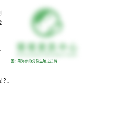
剝
找
？
圖6.黑海參的分裂生殖之扭轉
？」 