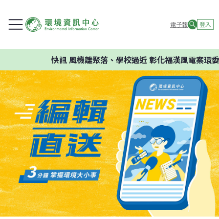
電子報
登入
快訊
風機離聚落、學校過近 彰化福漢風電案環委