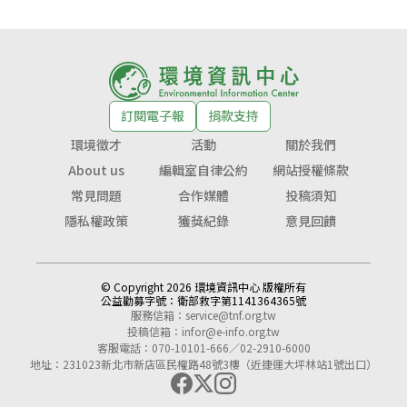
訂閱電子報
捐款支持
環境徵才
活動
關於我們
About us
編輯室自律公約
網站授權條款
常見問題
合作媒體
投稿須知
隱私權政策
獲獎紀錄
意見回饋
© Copyright 2026 環境資訊中心 版權所有
公益勸募字號：
衛部救字第1141364365號
服務信箱：
service@tnf.org.tw
投稿信箱：
infor@e-info.org.tw
客服電話：070-10101-666／02-2910-6000
地址：231023新北市新店區民權路48號3樓（近捷運大坪林站1號出口）