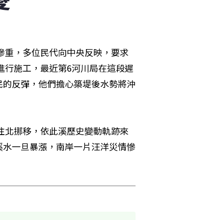
情慘重，多位民代向中央反映，要求
進行施工，最近第6河川局在這段遲
民的反彈，他們擔心築堤後水勢將沖
再往北挪移，依此溪歷史變動軌跡來
溪水一旦暴漲，南岸一片汪洋災情慘