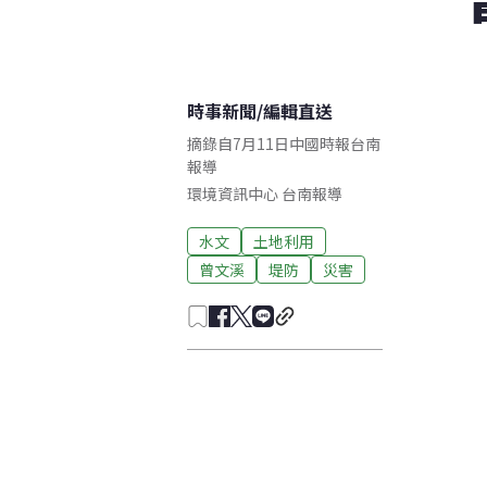
時事新聞
/
編輯直送
摘錄自7月11日中國時報台南
報導
環境資訊中心
台南
報導
水文
土地利用
曾文溪
堤防
災害