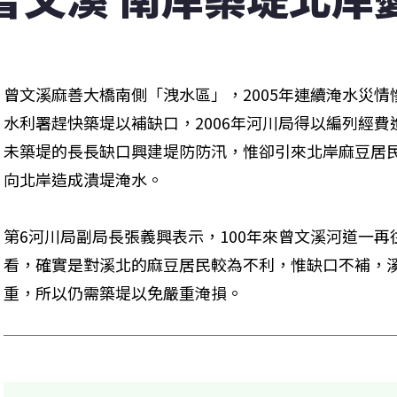
曾文溪麻善大橋南側「洩水區」，2005年連續淹水災
水利署趕快築堤以補缺口，2006年河川局得以編列經費
未築堤的長長缺口興建堤防防汛，惟卻引來北岸麻豆居
向北岸造成潰堤淹水。
第6河川局副局長張義興表示，100年來曾文溪河道一
看，確實是對溪北的麻豆居民較為不利，惟缺口不補，
重，所以仍需築堤以免嚴重淹損。