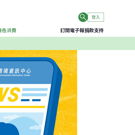
登入
綠色消費
訂閱電子報
捐款支持