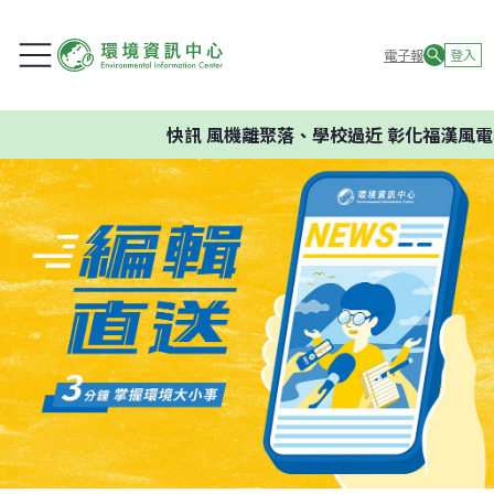
電子報
登入
快訊
風機離聚落、學校過近 彰化福漢風電