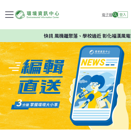
電子報
登入
快訊
風機離聚落、學校過近 彰化福漢風電