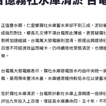
正值豐水期，仁愛鄉霧社水庫蓄水率卻不到三成，淤砂
成強烈對比，鄉長孔文博不滿台電厚此薄彼，更質疑霧
勢將加速縮減，台電萬大發電廠則澄清，原提出興建排
百億不符經濟效益而喊卡，仍持續陸地常態清淤，也積
做。
台電萬大發電廠表示，霧社水庫發電放水均由中央統一
風、豪雨帶來豐沛水量，水庫通常維持較低水位以便蓄
至於霧社水庫清淤，台電原計劃在水庫上游興建一座排
評估九年投入上百億，僅延長水庫壽命四、五十年，不