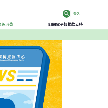
登入
綠色消費
訂閱電子報
捐款支持