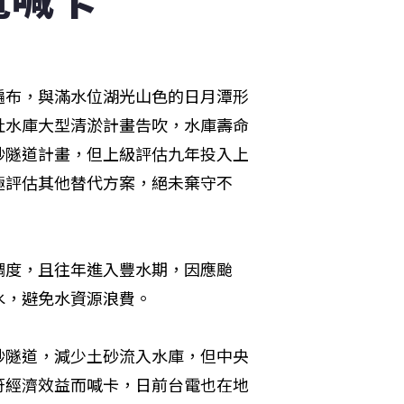
遍布，與滿水位湖光山色的日月潭形
社水庫大型清淤計畫告吹，水庫壽命
砂隧道計畫，但上級評估九年投入上
極評估其他替代方案，絕未棄守不
調度，且往年進入豐水期，因應颱
水，避免水資源浪費。
砂隧道，減少土砂流入水庫，但中央
符經濟效益而喊卡，日前台電也在地