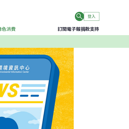
登入
綠色消費
訂閱電子報
捐款支持