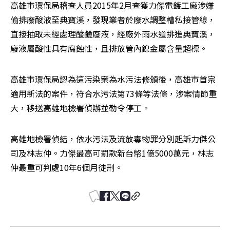
高雄市環保局稽查人員2015年2月查獲力傑電鍍工廠涉嫌
偷排廢酸液至典寶溪，發現業者於廢水調整槽私接管線，
直接抽取未經處理酸鹼廢液，經廠外雨水道排進典寶溪，
廢液屬酸性具有腐蝕性，且排放管內鎳金屬含量超標。
高雄市環保局認為這污染案為水污法修頒後，高雄市首宗
適用新法的案件，符合水污法第73條等法條，涉案情節重
大，移送高雄地檢署偵辦並勒令停工。
高雄地檢署偵結，依水污法及流放毒物罪分別起訴力傑公
司及林志仲。力傑最高可罰款新台幣1億5000萬元，林志
仲最重可判處10年6個月徒刑。