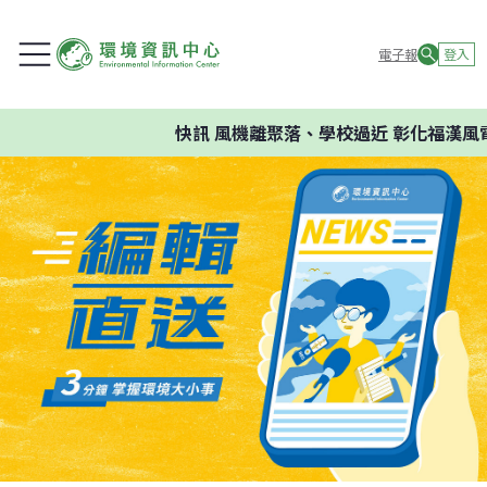
電子報
登入
快訊
風機離聚落、學校過近 彰化福漢風電