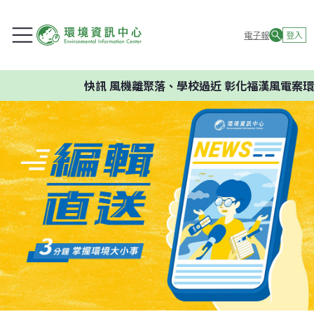
電子報
登入
快訊
風機離聚落、學校過近 彰化福漢風電案環