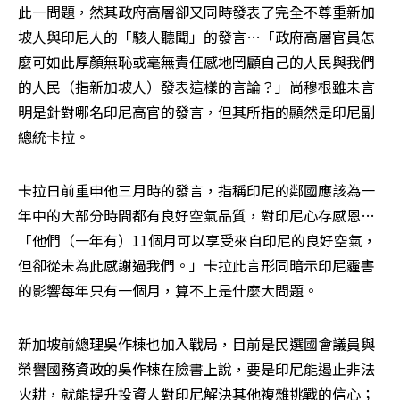
此一問題，然其政府高層卻又同時發表了完全不尊重新加
坡人與印尼人的「駭人聽聞」的發言…「政府高層官員怎
麼可如此厚顏無恥或毫無責任感地罔顧自己的人民與我們
的人民（指新加坡人）發表這樣的言論？」尚穆根雖未言
明是針對哪名印尼高官的發言，但其所指的顯然是印尼副
總統卡拉。
卡拉日前重申他三月時的發言，指稱印尼的鄰國應該為一
年中的大部分時間都有良好空氣品質，對印尼心存感恩…
「他們（一年有）11個月可以享受來自印尼的良好空氣，
但卻從未為此感謝過我們。」卡拉此言形同暗示印尼霾害
的影響每年只有一個月，算不上是什麼大問題。
新加坡前總理吳作棟也加入戰局，目前是民選國會議員與
榮譽國務資政的吳作棟在臉書上說，要是印尼能遏止非法
火耕，就能提升投資人對印尼解決其他複雜挑戰的信心；