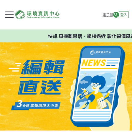
電子報
登入
快訊
風機離聚落、學校過近 彰化福漢風