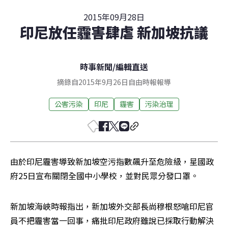
2015年09月28日
印尼放任霾害肆虐 新加坡抗議
時事新聞
/
編輯直送
摘錄自2015年9月26日自由時報報導
公害污染
印尼
霾害
污染治理
由於印尼霾害導致新加坡空污指數飆升至危險級，星國政
府25日宣布關閉全國中小學校，並對民眾分發口罩。
新加坡海峽時報指出，新加坡外交部長尚穆根怒嗆印尼官
員不把霾害當一回事，痛批印尼政府雖說已採取行動解決