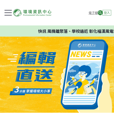
電子報
登入
快訊
風機離聚落、學校過近 彰化福漢風電