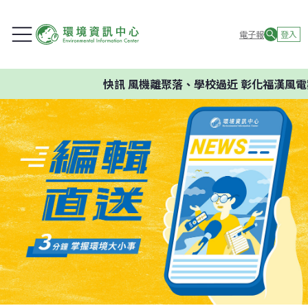
電子報
登入
快訊
風機離聚落、學校過近 彰化福漢風電