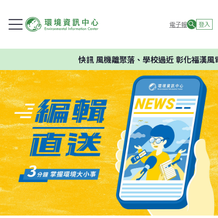
電子報
登入
快訊
風機離聚落、學校過近 彰化福漢風電