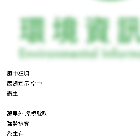
　風中狂嘯

　展翅宣示 空中

　霸主
　萬里外 虎視耽耽

　強勢掠奪

　為生存
