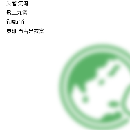
　乘著 氣流

　飛上九霄

　御風而行

　英雄 自古是寂寞