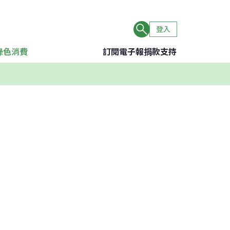
登入
綠色消費
訂閱電子報
捐款支持