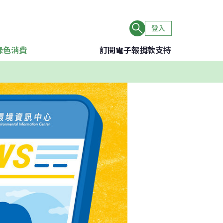
登入
綠色消費
訂閱電子報
捐款支持