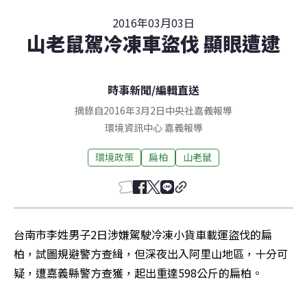
2016年03月03日
山老鼠駕冷凍車盜伐 顯眼遭逮
時事新聞
/
編輯直送
摘錄自2016年3月2日中央社嘉義報導
環境資訊中心
嘉義
報導
環境政策
扁柏
山老鼠
台南市李姓男子2日涉嫌駕駛冷凍小貨車載運盜伐的扁
柏，試圖規避警方查緝，但深夜出入阿里山地區，十分可
疑，遭嘉義縣警方查獲，起出重達598公斤的扁柏。