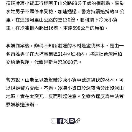
這輛冷凍小貨車行經阿里山公路88公里處的攔截點，駕駛
李姓男子不願停車受檢，加速通過，警方持續追捕約40公
里，在連接阿里山公路的嘉130線，順利攔下冷凍小貨
車，在冷凍櫃內起出16塊、重達598公斤的扁柏。
李嫌到案後，辯稱不知所載運的木材是盜伐林木，是由一
名蕭姓男子在大埔事業區214林班地內，將這批台灣扁柏
交給他載運，代價是新台幣3000元。
警方說，山老鼠以為駕駛冷凍小貨車載運盜伐的林木，可
以規避警方查緝，不過，冷凍小貨車於深夜時分出沒深山
地區，實在太突兀，反而引起注意。全案依違反森林法等
罪嫌移送法辦。