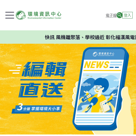
電子報
登入
快訊
風機離聚落、學校過近 彰化福漢風電