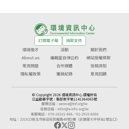
訂閱電子報
捐款支持
環境徵才
活動
關於我們
About us
編輯室自律公約
網站授權條款
常見問題
合作媒體
投稿須知
隱私權政策
獲獎紀錄
意見回饋
© Copyright 2026 環境資訊中心 版權所有
公益勸募字號：
衛部救字第1141364365號
服務信箱：
service@tnf.org.tw
投稿信箱：
infor@e-info.org.tw
客服電話：070-10101-666／02-2910-6000
地址：231023新北市新店區民權路48號3樓（近捷運大坪林站1號出口）