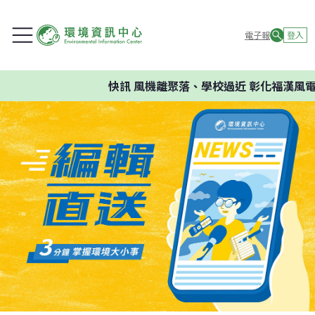
電子報
登入
快訊
風機離聚落、學校過近 彰化福漢風電