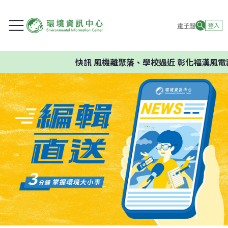
電子報
登入
快訊
風機離聚落、學校過近 彰化福漢風電