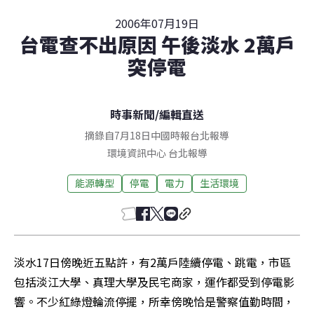
2006年07月19日
台電查不出原因 午後淡水 2萬戶
突停電
時事新聞
/
編輯直送
摘錄自7月18日中國時報台北報導
環境資訊中心
台北
報導
能源轉型
停電
電力
生活環境
淡水17日傍晚近五點許，有2萬戶陸續停電、跳電，市區
包括淡江大學、真理大學及民宅商家，運作都受到停電影
響。不少紅綠燈輪流停擺，所幸傍晚恰是警察值勤時間，