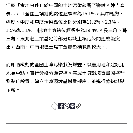
江蘇「毒地事件」給中國的土地污染敲響了警鐘。陳吉寧
表示，「全國土壤總的點位超標率為16.1%，其中輕微、
輕度、中度和重度污染點位比例分別為11.2%、2.3%、
1.5%和1.1%，耕地土壤點位超標率為19.4%。長三角、珠
三角、東北老工業基地等部分區域土壤污染問題較為突
出，西南、中南地區土壤重金屬超標範圍較大。」
而即將啟動的全國土壤污染狀況詳查，以農用地和建設用
地為重點，實行分級分類管控。完成土壤環境質量國控監
測點位設置，建立土壤環境基礎數據庫，並進行修復試點
示範。