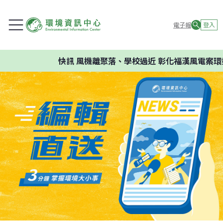
電子報
登入
快訊
風機離聚落、學校過近 彰化福漢風電案環