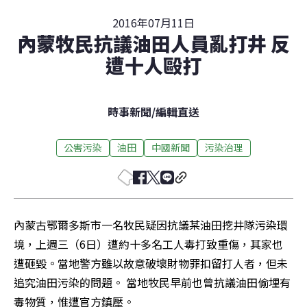
2016年07月11日
內蒙牧民抗議油田人員亂打井 反
遭十人毆打
時事新聞
/
編輯直送
公害污染
油田
中國新聞
污染治理
內蒙古鄂爾多斯市一名牧民疑因抗議某油田挖井隊污染環
境，上週三（6日）遭約十多名工人毒打致重傷，其家也
遭砸毀。當地警方雖以故意破壞財物罪扣留打人者，但未
追究油田污染的問題。 當地牧民早前也曾抗議油田偷埋有
毒物質，惟遭官方鎮壓。