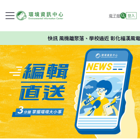
電子報
登入
快訊
風機離聚落、學校過近 彰化福漢風電