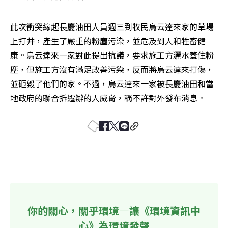
此次衝突緣起長慶油田人員週三到牧民烏云達來家的草場
上打井，產生了嚴重的粉塵污染，並危及到人和牲畜健
康。烏云達來一家對此提出抗議，要求施工方灑水蓋住粉
塵，但施工方沒有滿足改善污染，反而將烏云達來打傷，
並砸毀了他們的家。不過，烏云達來一家被長慶油田和當
地政府的聯合拆遷辦的人威脅，稱不許對外發布消息。
你的關心，關乎環境—讓《環境資訊中
心》為環境發聲