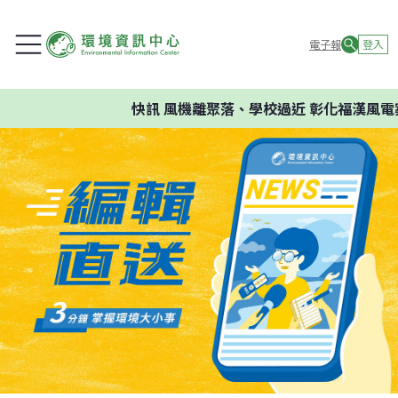
電子報
登入
快訊
風機離聚落、學校過近 彰化福漢風電