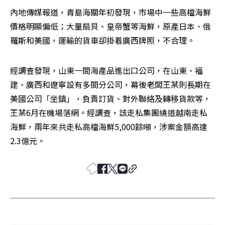
內地傳媒報道，青島海關年初發現，市場中一些高檔海鮮
價格明顯偏低；大量扇貝、皇帝蟹等海鮮，原產日本、俄
羅斯和美國，運輸的貨車卻掛着廣西牌照，不合理。
經調查發現，山東一間海產品進出口公司，在山東、福
建、廣西和遼寧設有多間分公司，幕後老闆王某則長期在
美國公司「坐鎮」，負責訂貨、對外聯絡及轉移貨款等，
王某6月在機場落網。經調查，該走私集團繞道越南走私
海鮮，兩年來共走私高檔海鮮5,000餘噸，涉案金額高達
2.3億元。