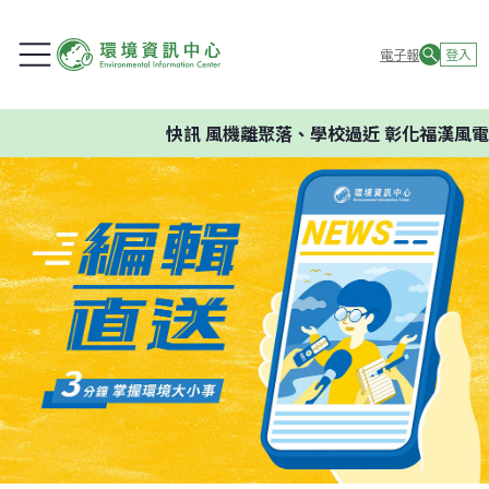
電子報
登入
快訊
風機離聚落、學校過近 彰化福漢風電