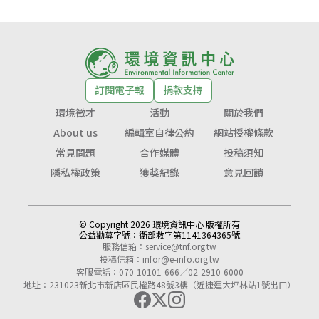
訂閱電子報
捐款支持
環境徵才
活動
關於我們
About us
編輯室自律公約
網站授權條款
常見問題
合作媒體
投稿須知
隱私權政策
獲獎紀錄
意見回饋
© Copyright 2026 環境資訊中心 版權所有
公益勸募字號：
衛部救字第1141364365號
服務信箱：
service@tnf.org.tw
投稿信箱：
infor@e-info.org.tw
客服電話：070-10101-666／02-2910-6000
地址：231023新北市新店區民權路48號3樓（近捷運大坪林站1號出口）