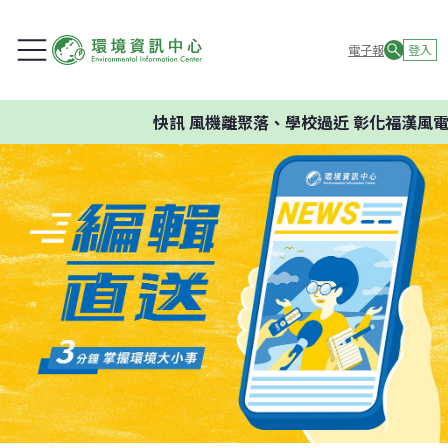
電子報
登入
快訊
風機離聚落、學校過近 彰化福漢風電