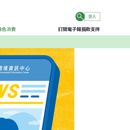
登入
綠色消費
訂閱電子報
捐款支持