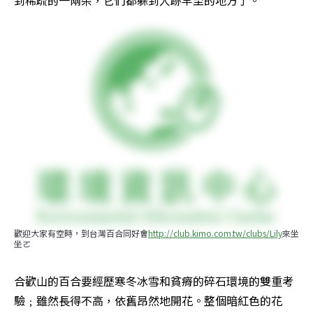
到稀疏的一兩朵，它們都躲到人跡罕至的地方了。 
歡迎大家有空時，到台灣百合同好會
http://club.kimo.com.tw/clubs/Lily
來坐
坐ㄛ
合歡山的百合要經歷寒冬冰雪和貧瘠的碎石環境的雙重考
驗﹔雖然長得不高，依舊昂然地開花。整個暗紅色的花