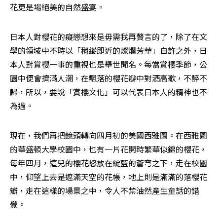
花更是場絕美的自然盛宴。 
日本人對櫻花的癡戀想來是毋需我再贅言的了，除了在文
學的領域中不時以「稍縱即近的燦爛芳華」自許之外，日
本人對賞櫻一事的重視也是舉世聞名。每當賞櫻季節，公
園中便會擠滿人潮，在飄落的櫻花瓣中對酒高歌，不醉不
歸，所以，要說「賞櫻文化」可以代表日本人的精神也不
為過。 
現在，我們再把鏡頭轉向四月初的美國西雅圖。在西雅圖
的華盛頓大學校園中，也有一片花開時繁華似錦的櫻花，
每年四月，這兒的櫻花怒放在綻藍的蒼穹之下，走在校園
中，仰望上去是遮滿天空的花帳，地上則是滿滿的落櫻花
瓣，走在這樣的場景之中，令人不禁油然產生童話的錯
覺。 