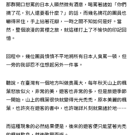
那群開口怒罵的日本人顯然微有酒意，喝罵著諸如「你們
摘了花，別人還要看什麼？」的話，而幾名摘花的團員也
嚇得呆住，手上拈著花瓣，一時之間不知如何是好。當
然，整個浪漫的賞櫻之旅，就這樣打上了不愉快的印記回
憶。 
回程中，幾位團員憤憤不平地將所有日本人臭罵一頓，但
一旁的我卻忍不住想起另外一件事。 
聽說，在臺灣有一個地方叫做奧萬大，每年秋天山上的楓
葉怒放似火，非常的美，遊客也非常的多，但是旅遊季節
一開始，山上的楓葉很快就變得光光禿禿，原本美麗的楓
葉，也許夾在遊客的書中，也許端詳片刻就棄諸於地…… 
而這種現象的必然結果便是，後來的遊客便只能望著光禿
的楓林歎息，然後敗興而返。 