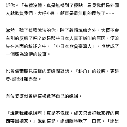
訴你。「有禮沒體，真是無禮到了極點，看見我們是外國
人就欺負我們，大呼小叫，簡直是最無恥的民族了……」 
當然，聽了這種說法的你，除了義憤填膺之外，大概不會
有別的反應了吧？於是那些日本人真正喊叫的原因，便流
失在片面的敘述之中，「小日本欺負臺灣人」，也就成了
一個廣為流傳的故事。 
也曾偶爾聽見這樣的婆媳間對話，「斜角」的效應，更是
發揮得淋離盡至。 
有位婆婆就曾經這樣數落自己的媳婦。 
「說起我那媳婦啊！真是不像樣，成天只會把我家裡的東
西帶回娘家，」說到這兒，還幽幽地歎了一口氣。「還是