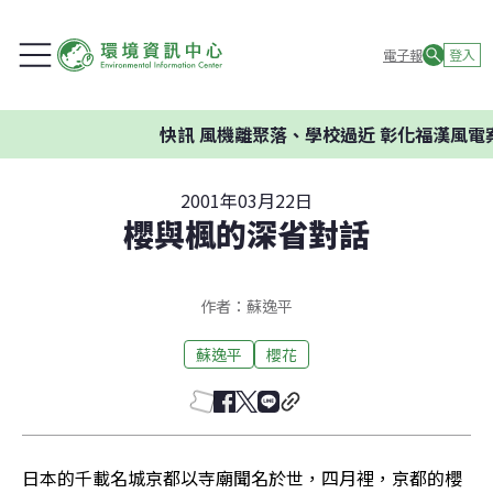
電子報
登入
快訊
風機離聚落、學校過近 彰化福漢風電案
2001年03月22日
櫻與楓的深省對話
作者：蘇逸平
蘇逸平
櫻花
日本的千載名城京都以寺廟聞名於世，四月裡，京都的櫻