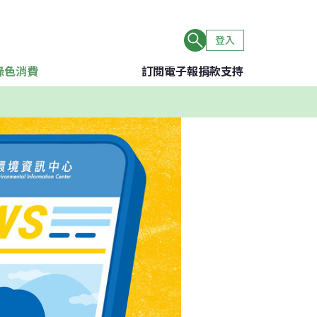
登入
綠色消費
訂閱電子報
捐款支持