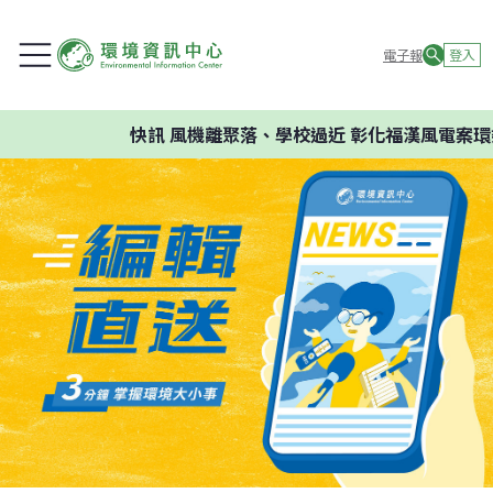
電子報
登入
快訊
風機離聚落、學校過近 彰化福漢風電案環