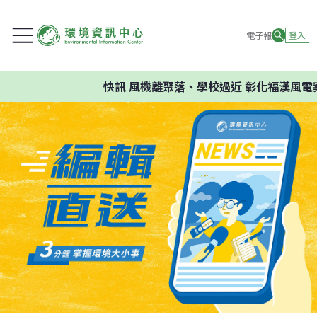
電子報
登入
快訊
風機離聚落、學校過近 彰化福漢風電