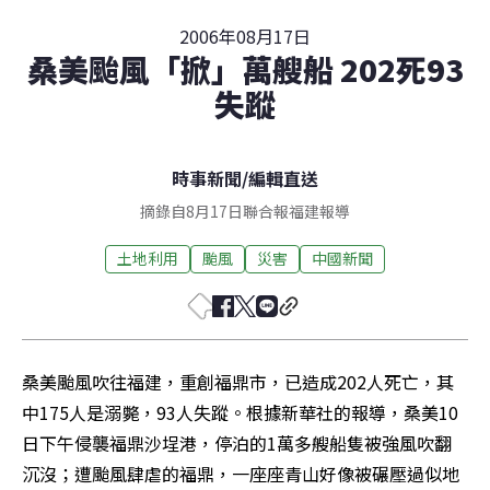
2006年08月17日
桑美颱風「掀」萬艘船 202死93
失蹤
時事新聞
/
編輯直送
摘錄自8月17日聯合報福建報導
土地利用
颱風
災害
中國新聞
桑美颱風吹往福建，重創福鼎市，已造成202人死亡，其
中175人是溺斃，93人失蹤。根據新華社的報導，桑美10
日下午侵襲福鼎沙埕港，停泊的1萬多艘船隻被強風吹翻
沉沒；遭颱風肆虐的福鼎，一座座青山好像被碾壓過似地