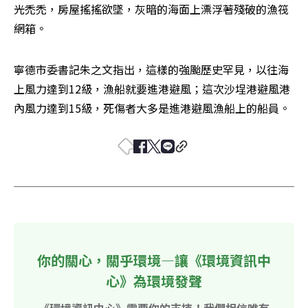
光禿禿，房屋搖搖欲墜，灰暗的海面上漂浮著殘破的漁筏
網箱。
寧德市委書記朱之文指出，這樣的強颱歷史罕見，以往海
上風力達到12級，漁船就要進港避風；這次沙埕港避風港
內風力達到15級，死傷者大多是進港避風漁船上的船員。
你的關心，關乎環境—讓《環境資訊中
心》為環境發聲
《環境資訊中心》需要你的支持！我們相信唯有