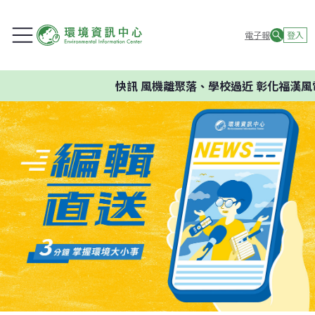
電子報
登入
快訊
風機離聚落、學校過近 彰化福漢風