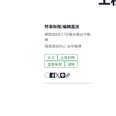
時事新聞
/
編輯直送
摘錄自8月17日聯合報台中報
導
環境資訊中心
台中
報導
水文
土地利用
生態保育
濕地