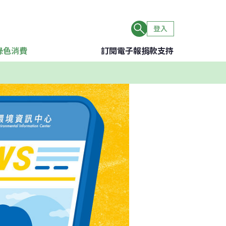
登入
綠色消費
訂閱電子報
捐款支持